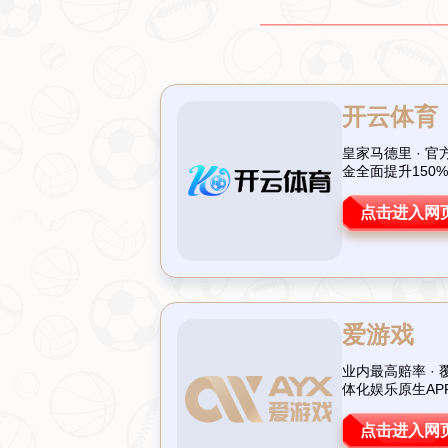
当前位置：
主页
>
新闻中心
绿军61亿天价转手赚16
来源：星空体育APP
作者：星空体育APP
日期：2026-0
引言：一场创纪录的交易背后的故事
在体育界，球队交易往往不仅仅是金钱的游戏，更是隐
的最高记录，更让原老板赚取了16倍的惊人回报。这
手？本文将深入剖析这桩创纪录交易的背后逻辑和难