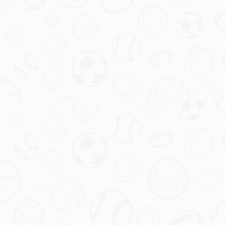
赞扬巴特：我们互相激励；希尔德自称“巴迪
员之间的互动往往是球迷津津乐道的话题。近日，热火球星吉米·巴特勒在
同进步。而另一边，新晋射手巴迪·希尔德则用幽默的口吻自称“我叫巴迪
们对他们的个人魅力和职业态度充满好奇。今天，我们就来聊聊这些流言
2024
星空体育官网APP下载注册送彩金 -Xingkong Sports
All Rights by