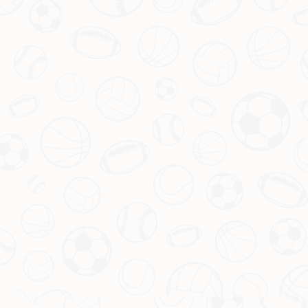
四：案例启示 天价交易的双刃剑
回顾历史，像这样的天价交易并非孤例。以太阳队的
绿军的新老板而言，如何利用这支传统强队的底蕴实
个重要的参考，但同时也提醒他们：
高估值背后往往
无论是从投资角度还是情感角度来看，波士顿凯尔特
的发展方向，或许只有时间能给出答案。
站点推荐：
加拿大28预测网站-加拿大28人工预测超准 -Can
上一篇：马卡：阿隆索欲将勒沃库森战术引入皇马，
下一篇：费内巴切盯上桑乔，尤文图斯拟出价2200万
相关文章