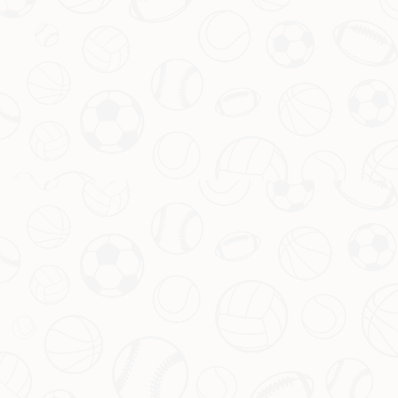
[流言板]巴特勒
在NBA的赛场上，球
一直在互相激励，共
的团队精神，也让人
Copyright 