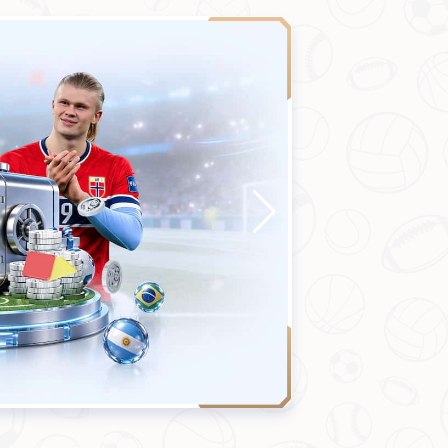
产品服务
新闻中心
联系星空体育APP