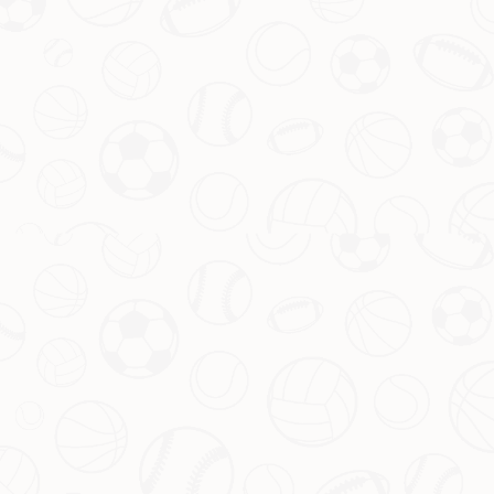
然而，高额回报背后，往往伴随着复杂的决策过程。
NBA球队的价值持续攀升，尤其是像绿军这样的传统
二：卖队赚钱的表面逻辑与深层考量
表面上看，卖掉一支价值飙升的球队是明智的投资退出
疑是最大化利益的选择。此外，随着新媒体和全球化
但问题在于，为什么要在此时出售一支正处于上升期
另有隐情？
有分析认为，这可能与运营成本激增、税
主。
三：难言之隐 卖队背后的潜在危机
尽管外界对这笔交易津津乐道，但一些业内人士却透
样拥有高薪球员阵容的队伍来说，每年的支出都是一
生，不如趁着估值高点果断出手。
此外，还有传闻称，原股东之间在未来发展方向上存
主
的重要原因之一。虽然这些猜测尚未得到官方证实