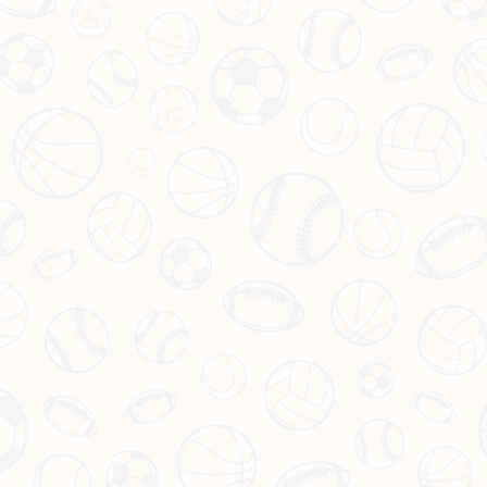
2026-08-08
比赛。在本轮对阵实力不如自己的“挑战者”沃尔夫斯堡时，
手。这场比赛让许多球迷感到失望与愤怒。下面我们将详细剖
2026-08-08
不勒斯对英格兰国脚杰克·格拉利什表现出浓厚兴趣，却因颇
场透明度认知的差异，也引发了各方关于理性投资与战术需求
暂
2026-08-08
不是问题