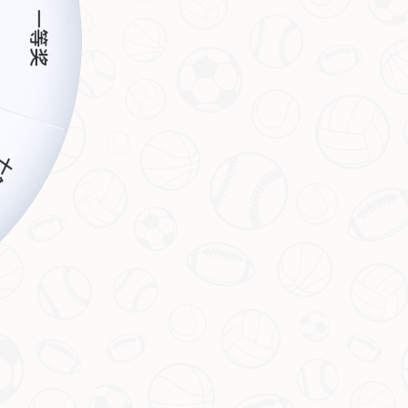
无数荣誉，而此次以
61亿美元
的价格成交，直接超越
军时，仅花费了3.6亿美元，如今转手获利高达16倍，