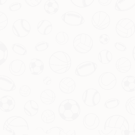
也面临着如何平衡短期投入与长期收益的难题。对于
或购买球队的投资方来说，这次61亿交易无疑是一
让我们看到了体育产业背后复杂的资本博弈。至于未来