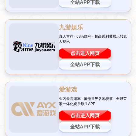
09T00:40:02+08:00
少赛两场效率更高：凯恩半程联赛进21球仅次于莱万的22
球
前言：凯恩的高效表现引发热议
在足球世界中，进球效率往往是衡量一名前锋价值的重要标
准。近期，哈里·凯恩以惊人的表现成为焦点——在少赛两
场的情况下，他在联赛半程就打入了
21球
，仅次于莱万多夫
斯基的
22球
。这种高效的表现不仅展现了凯恩的个人实力，
也让人们对他的未来充满期待。今天，我们就来聊聊这位英
格兰队长如何在有限的比赛中创造无限可能。
一、凯恩的高效数据令人叹服
在2023-2024赛季的联赛中，凯恩代表拜仁慕尼黑出战，尽
管因伤病和轮休少踢了两场比赛，但他的进球数依然高达
21
球
，这一数字仅比莱万多夫斯基在巅峰时期的
22球
少一球。
要知道，莱万曾以打破德甲单赛季进球纪录的表现震惊足