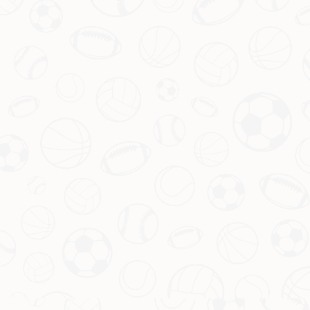
比分网 Kaiyun Sports
上一篇：曼联或将引进新二号门将以应对巴因德尔潜在离队
下一篇：齐达内：渴望重返教练岗位，再续执教梦想
相关文章