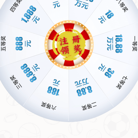
三、与莱万的对比：不同的风格同样的优秀
提到半程联赛的惊艳表现，自然绕不开与莱万多夫斯基的对
比。两人虽然同为顶级中锋，但风格却大相径庭。莱万以恐
怖的门前嗅觉和持续性著称，他的每一步移动都像是在计算
得分概率；而凯恩则更加全能，除了终结能力外，他的传球
和策应同样出色。尽管目前数据上稍逊于莱万的
22球
记录，
但考虑到他少赛两场的背景，这一差距几乎可以忽略。可以
说，两位球员用各自的方式诠释了“高效”的定义。
四、未来可期：冲击更多纪录只是时间问题
对于哈里·凯恩来说，眼下的成绩只是一个起点。随着赛季
深入，他的状态和球队的磨合度只会越来越好。如果能在接
下来的比赛中保持健康，避免伤病困扰，那么超越更多历史
纪录，甚至挑战单赛季的个人最佳成绩，都不是遥不可及的
目标。而对于球迷而言，能够见证这样一位顶级射手的成
长，无疑是莫大的幸运。