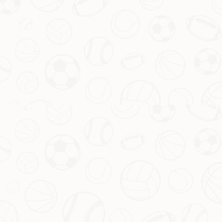
总之，哈里·凯恩用实际行动证明，即便出场次数受限，他
依然可以在联赛中交出一份亮眼的答卷。他的每一粒进球都
在诉说一个真理：真正的强者，从不依赖数量，而是靠质量
说话。
游戏网站平台推荐：
开云体育官方app下载-在线体育赛事