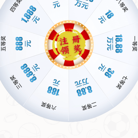
吉达街头賽道的狭窄设计和高墙设置一直是争议话题，而这
次事故无疑再次敲响了警钟。如何在保障速度与刺激的同时
提升安全性，是赛事组织者需要思考的问题。