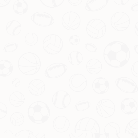
位 race 和周日决战埋下了诸多伏笔。
通过对这次
F1沙特大奖race 二练
的观察，我们看到了新老
势力的碰撞，也感受到这条独特 race track 的魅力与挑战。
各支队伍的表现将在接下来的环节中进一步分化，谁能笑到
最后，让我们拭目以待。
合作站点：
九游体育(Jiuyou）APP下载-九游娱乐网页版登
录入口地址| Nine Games
上一篇：国米重返慕尼黑，官方海报彰显欧冠决赛雄心
下一篇：秀翻全场45岁小罗表演赛秀活：踩单车、油炸丸
子、不看人传球
相关文章