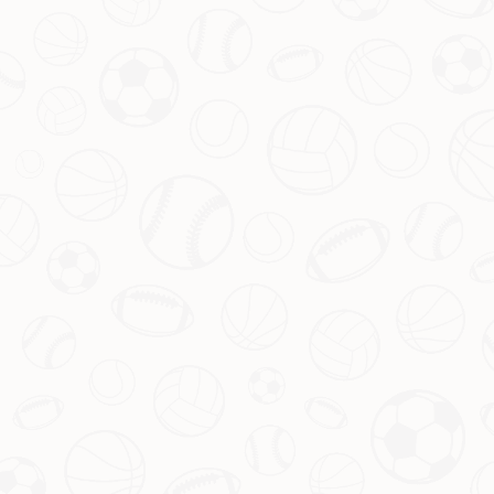
速滑世锦赛：中
在刚刚结束的速滑世
光，更让人们对即将
米兰冬奥会上的冲牌
科瓦西奇有望创
若曼城夺得世俱杯-科