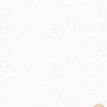
战斗
2026-08-08