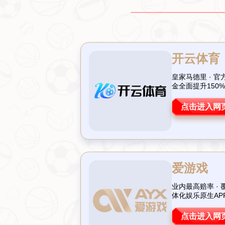
当前位置：
主页
>
新闻中心
[流言板]震撼表现！1994
来源：星空体育APP
作者：星空体育APP
日期：2026-0
前言：传奇一战 点燃篮球史册
在篮球的历史长河中，总有一些比赛让人津津乐道，1
奇——31投23中，狂砍56分外加14个篮板！这样的
赛，探寻巴克利如何用实力震撼整个联盟。