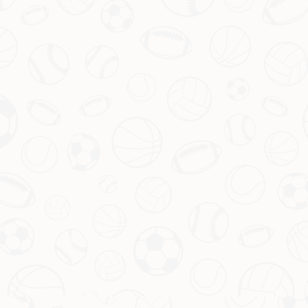
精神——不畏强敌、不服输的态度。在那个身体对抗
迹。
水和拼搏书写历史。而对于每一个热爱篮球的人来
2026-08-08