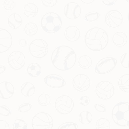
MVP救命稻草
引言：恩比德的膝伤危机引发关注
国斩获1金1铜，宁忠岩韩梅剑指米兰冬奥奖牌
锦赛上，中国队以1金1铜的成绩令人振奋，展现了在国际赛场上的强劲实
到来的米兰冬奥会充满期待。这次世锦赛的成功，是否预示着中国速滑将
潜力。
历史：若曼城问鼎世俱杯，将成首位三队夺冠球员
瓦西奇将成首位随3队赢得世俱杯的球员 引言：历史性时刻即将到来 足