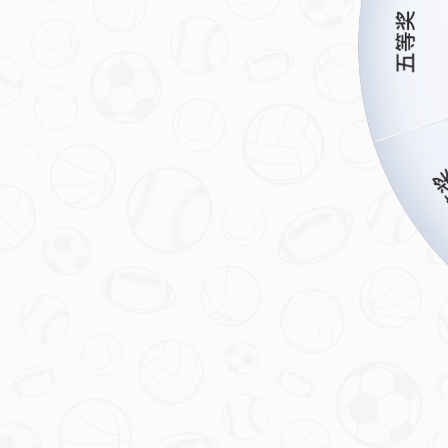
一、巴克利的巅峰之夜：数据背后的统治力
1994年，巴克利效力于菲尼克斯太阳队，那时的他
中，命中率高达74.2%
，这不仅是一场高效的个人秀
133锁定胜局。