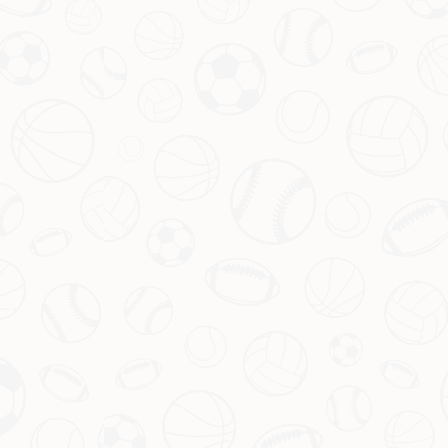
2026-08-08
力。尤其是宁忠岩和韩梅两位选手的出色表现，不仅为国家争
在未来大放异彩？让我们一起来回顾赛事亮点，并展望他们在
2026-08-08
球世界总是充满惊喜与纪录，而今，一位球员正站在创造历史的