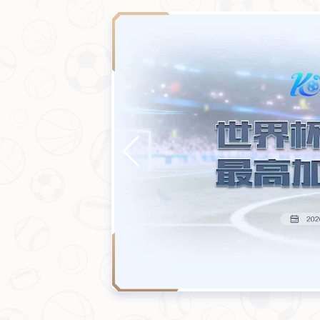
023-8042246
admin@cnbc-xingkong.com