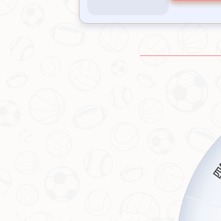
首页
404 Error
糟糕！找不到该页面
糟糕！找不到该页面
返回首页
订阅新闻通讯
随时了解我们的最新动态！订阅我们的时事通讯即可收到独家内
订阅我们的服务