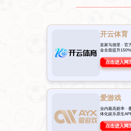
首页
关于星空体育APP
服务
单独服务
新闻中心
星空体育APP的团队
联系星空体育APP
页面未找到