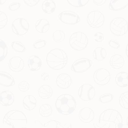
球迷纷纷留言表示：
“如果阿隆索能来，我们有理由相
是否会来到安联球场，让我们拭目以待。
2026-08-08
新报告显示，AC米兰希望通过向乌迪内斯推荐日本球员卡马达
事件不仅折射出转会市场上复杂多变的一面，也让人们进一步