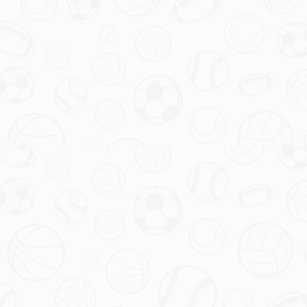
，他对比赛的理解和对球员的调动能力已经达到了顶级
备的优势。
这种“回归情怀”也让球迷对他的到来充满期
拜仁目前阵容最适合的打法。他预测，如果阿隆索能够
为例，阿隆索的球队在落后的情况下，通过精准的战术
例如维尔茨等新星在他的调教下迅速成长为球队核心。
理层对成绩的要求极高，容错空间非常有限。其次，如
时代的丰富经验和对德甲的深刻理解
，阿隆索完全有能