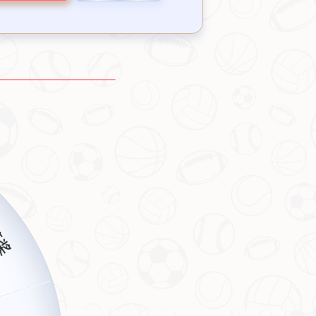
守，与俱乐部一贯追求的进攻足球理念不符。
一位不愿