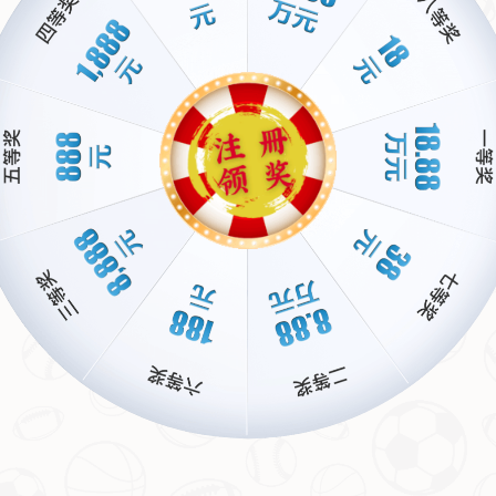
苦训练，是对冠军奖杯的无限渴望。正是这种
追逐梦想的信
念
，让他们在低谷时不言放弃，在逆境中勇往直前。
三、背后的代价：无人知晓的辛酸泪水
然而，荣耀的背后往往伴随着不为人知的艰辛。长时间的高
强度训练，让许多LPL选手饱受伤病困扰，腰椎问题、手腕
劳损几乎成了“职业病”。此外，心理压力也是他们必须面对
的挑战。一位选手曾在专访中透露，自己曾在失利后彻夜难
眠，甚至怀疑自己的能力。但他最终选择调整心态，继续为
下一次比赛努力准备。
这种
坚持
并非所有人都能做到，但也正因为如此，那些站上
巅峰的 esports 人才显得尤为珍贵。他们用行动告诉我们，
成功从来不是偶然，而是无数汗水和泪水的结晶。
四、粉丝的支持：前行路上的温暖光芒
值得一提的是，粉丝的支持也是LPL选手不可或缺的力量。
在那段热传的视频中，许多选手都表达了对粉丝的感激。一
位人气选手坦言：“每次看到弹幕里的鼓励，我都会觉得再
累也值得。”这些来自观众的肯定，不仅是情感上的慰藉，