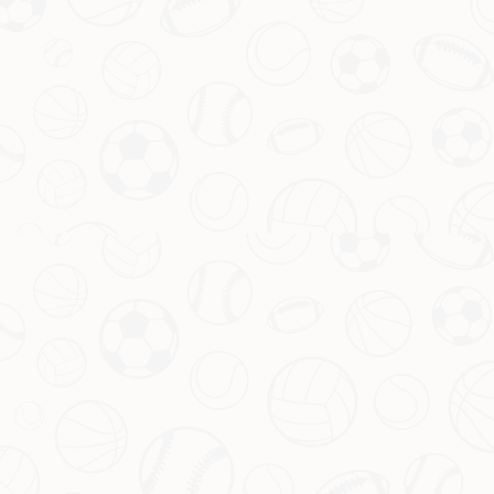
更是一种无形的动力。
尤其是在关键比赛中，现场观众的呐喊和线上直播间的互
动，往往能点燃选手的斗志。这种双向的情感连接，让电子
竞技不再只是冷冰冰的数据比拼，而是充满了温度的人性之
光。