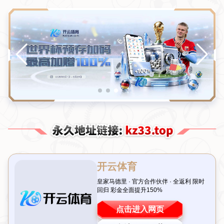
Toggl
navig
当前位置：
主页
>
新闻中心
LPL选手专访热传，电竞人背后的坚持
与梦想
来源：星空体育APP
作者：星空体育APP
日期：2026-08-