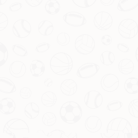
2026-08-07
牵动着无数球迷的心。近日，英国媒体爆出重磅消息：曼联正
”，或将面临拆除的命运。这一消息不仅让球迷感慨万千，也
及背后的考量，带你了解曼联新球场的最新动态。
2026-08-07
现了无与伦比的实力！年轻选手王楚钦和王曼昱首次问鼎亚洲杯