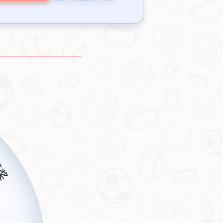
队是否还能重现昔日辉煌。
执行力，尤其是在中场拦截和快速反击方面堪称教科书
还特别强调，这种高水平的对抗正是
欧冠联赛
的魅力所
萨的后卫显得力不从心。其次，中场控制力的下降也成
响了比赛结果
，多次绝佳机会未能把握，最终导致全盘
及时调整状态和策略，巴萨在接下来的
欧冠赛程
中恐怕