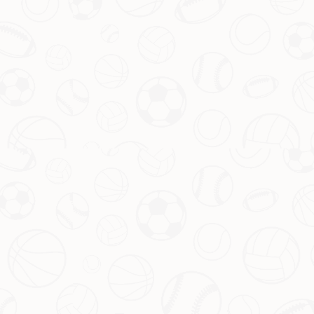
至关重要。无论是主教练的临场指挥，还是球员的状态
心的有力候选。只要给予足够的时间和信任，巴萨仍有