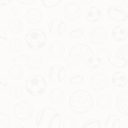
则展现出全力一击的决心，试图通过这笔潜在交易重塑球队格局。
今天，我们就来深入探讨这一话题，看看福克斯与文班的组合是否
真能改变西部格局。
朱俊龙伤势最新消息！今日医院检查步履
2026-08-08