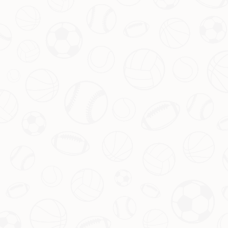
福克斯携手文班亚马？国王或将分崩离
2026-08-08
析，马刺全力出击
引言：一场震撼联盟的交易猜想 NBA转会市场总是充满惊喜与变
数，而最近关于萨克拉门托国王核心球员德阿隆-福克斯可能与圣安
东尼奥马刺新星文班亚马联手的传闻，瞬间点燃了球迷的热情。这
不仅关乎两支球队的未来，更可能是国王队走向解体的信号。马刺