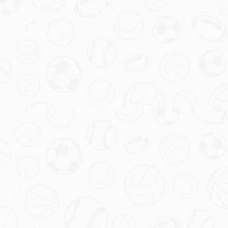
结语前的思考 什么是真正的巨星
在这场比赛后，许多人开始重新审视什么是真正的巨星。是
单纯的数据？还是团队的冠军数量？或许都不是。真正的巨
星，就像這場比賽中的斯蒂芬·庫里一樣，能在最困難的時
候站出來，用自己的表現帶領隊伍走向勝利。他不僅僅是一
個得分手，更是一個能在“肉搏戰”中依然優雅舞蹈的靈魂人
物。而這種魅力，正是NBA賽場上最動人的風景線。