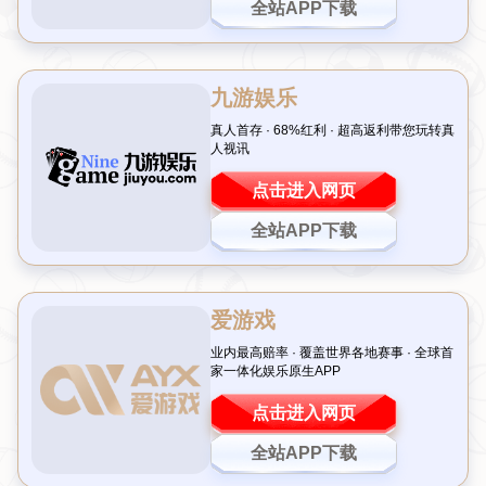
08T00:40:00+08:00
前言：一场视觉与激情的盛宴
在NBA的赛场上，总有一些比赛让人热血沸腾，而斯蒂芬·
库里用一场近乎完美的个人表演，再次点燃了球迷的热情。
面对休斯顿火箭队的顽强抵抗，库里以单核模式带领金州勇
士队力克对手，独得
57分
，仿佛在肉搏战中翩翩起舞。这不
仅是一场比赛的胜利，更是一位超级巨星在逆境中的绝地反
击。今天，我们就来聊聊这场激动人心的对决，看看库里是
如何凭借一己之力扭转乾坤的。
单核作战 库里的孤胆英雄之旅
在勇士队阵容不整的情况下，库里几乎是以一己之力扛起了
球队的重担。所谓“单核”，意味着他没有太多可靠的帮手，
队友的状态低迷或伤病缠身，让他在场上承受了巨大的防守
压力。然而，这种压力反而激发了
库里的斗志
。面对火箭队
的针对性防守，他用精准的三分球和灵动的突破一次次撕开