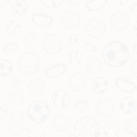
四、如何应对这种“同化”困境
面对这样的困境，武磊或许需要找到新的动力源泉。
意识到提升整体水平的重要性，为像武磊这样的海归
总之，从西甲到中超时空转换背后，是两种截然不同
生涯中能够找到属于自己的平衡点，继续为中国球迷
上一篇：加维：他们不希望我们进入决赛，只因我们
下一篇：官方：拜尔斯荣膺劳伦斯年度最佳女运动员
相关文章