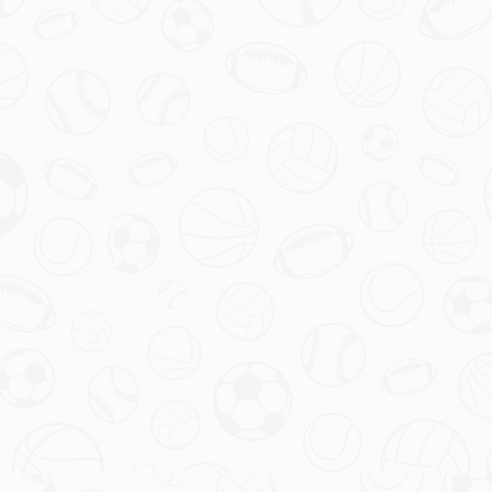
高水平的国际赛事来刺激自己。同时，中超俱乐部也应
水平
得到提升，中国足球才能真正走向国际化。
中国足球现状的一种警醒。我们期待，他在未来的职业