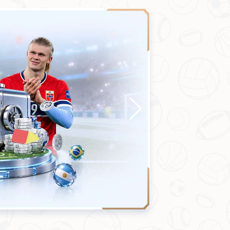
产品服务
新闻中心
联系星空体育APP