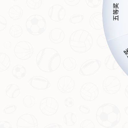
让他逐渐放松了警惕，正如他所说，“感觉自己又被同
不自觉地降低标准。
值得一提的是，这种现象并非个例。许多从欧洲联赛
度环境中容易失去斗志。这说明，环境的改变对职业