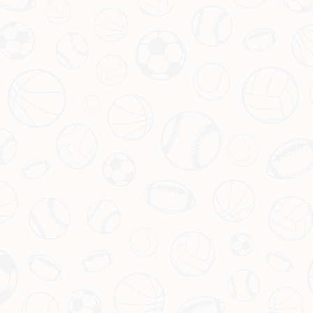
2026-08-08
通过签下曼城后卫拉波尔特，为即将到来的新赛季注入强劲防
2026-08-08
，据著名足球记者法布里齐奥·罗马诺透露，意甲劲旅AC米
泛关注。不仅因为扎卡一直以来的优异发挥让多家俱乐部向
2026-08-08
疑点燃了球迷的热情。据知名转会记者罗马诺爆料，葡萄牙球
的是，皇马计划在葡萄牙杯决赛结束后正式与A费的母队本菲
待。究竟A费能否顺利披上皇马战袍？让我们一起深入探讨这