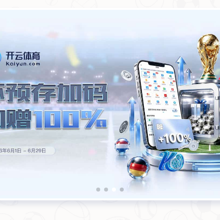
首页
关于星空体育APP