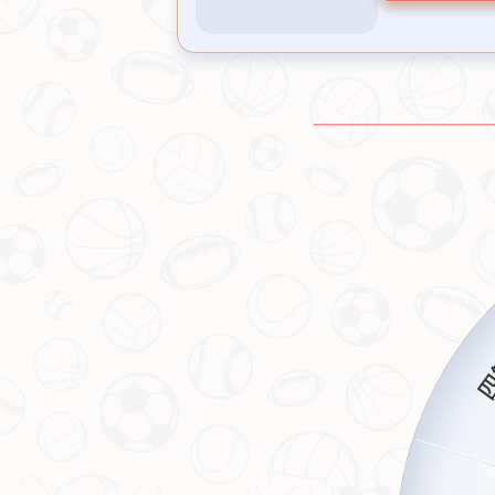
一、西甲与中超的比赛节奏差异
首先，谈到西甲和中超的区别，
比赛节奏
无疑是最直
班牙人队效力期间，经常需要在短时间内完成高强度
动覆盖范围和对抗强度都有所下降。这种落差让他感到
以一场典型的西甲比赛为例，巴塞罗那对阵皇家马德
彩的对决，但整体来看，球队更倾向于稳扎稳打，缺乏
二、战术风格的不同带来的适应挑战
除了节奏上的差异，西甲和中超在
战术风格
上也存在
时，曾多次提到自己在训练中的收获，尤其是在无球
磊感到自己的技术优势难以发挥，甚至逐渐失去了在
例如，在西甲时期，武磊曾通过精准的无球插上为球
时显得“多余”，这无疑是一种挫败感。
三、心理与身体的双重同化
最后，不得不提的是武磊自身的心理与身体状态变化