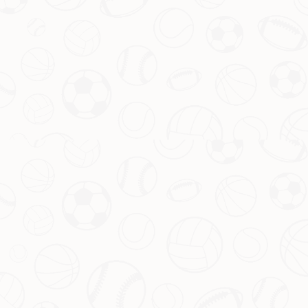
副主席蓄势待发！马龙将以运动员身份为
2026-08-08
北京队出战全运会
引言：乒坛传奇再战赛场，热血不减当年