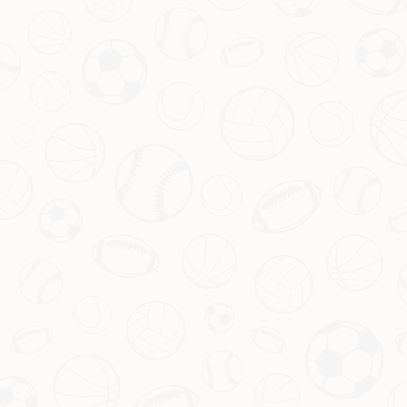
11月2日持续精彩
随着新赛季的钟声敲响，英超豪门切尔西俱乐部已公布完整的2023-
24赛季比赛安排。作为备受全球球迷关注的一支劲旅，他们的新征
程既充满挑战，也令人期待。而本次揭幕战将对阵伦敦球队水晶
宫，为蓝军拉开了争冠序曲。不妨让我们深入了解新赛季赛事重点
以及潜在亮点。