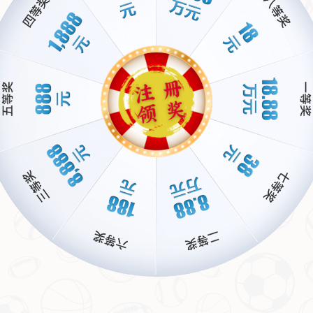
一帆风顺。随着他在赛场上的出色发挥，不少欧洲豪门已经
开始关注这位年轻人。转会市场上，高薪合同和大俱乐部的
吸引力往往让年轻球员难以抗拒。对于安东尼来说，选择是
艰难的——是继续留在熟悉的环境中成长，还是迈向更大的
舞台迎接挑战？
以近年来类似的情况为例，像巴萨的佩德里，当初也面临过
类似的抉择。他选择留在熟悉的环境中积累经验，最终成长
为西班牙国家队的主力。这或许能给安东尼一些启示：稳定
的发展环境有时比短期的名利更重要。而对于贝蒂斯而言，
如何在经济条件有限的情况下，提供有竞争力的合同，并为
安东尼规划清晰的职业路径，是他们必须面对的问题。
四、球迷的心声与俱乐部的努力
在社交媒体上，贝蒂斯的支持者们纷纷表达了对安东尼留队
的强烈愿望。一位资深球迷留言道：“他是我们的未来，绝
不能让他走！”这种情感不仅是单纯的对球员实力的认可，
更是长期以来对俱乐部忠诚的一种寄托。为了回应这份期
待，贝蒂斯管理层也在积极行动。据悉，俱乐部已经在与安