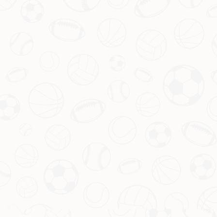
五、未来的展望：共同书写辉煌
无论最终结果如何，安东尼的故事都将成为本赛季西甲转会
市场的一大看点。对于贝蒂斯来说，无论能否成功“挽留”这
位潜力股，他们都需要做好两手准备。如果安东尼选择留
下，那么如何围绕他打造更具竞争力的阵容将是下一个课
题；而如果他最终离队，寻找合适的替代者也将考验管理层
的智慧。
至于那位开玩笑要“绑架”队员的老队长華金，他的幽默不仅
为紧张的气氛增添了一抹轻松，也让我们看到了一支团结且
充满人情味的球队。正如他所说，“
希望他能留下
”，这不仅
仅是个人意愿，更是整个 club's 的共同心声。