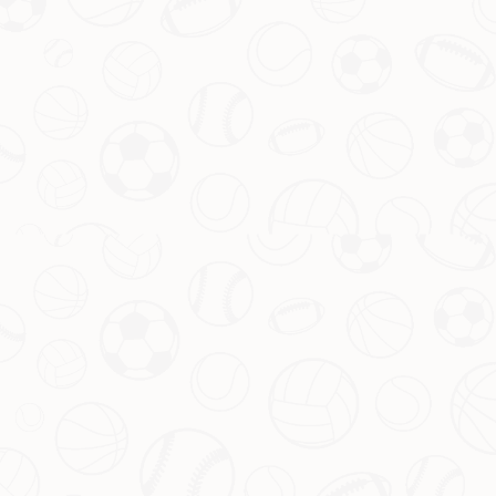
东尼团队进行续约谈判，希望通过提升待遇以及承诺更多上
场时间来打动这位新星。
此外，老将華金的作用也不可忽视。作为更衣室内的精神支
柱，他在公开场合多次表示对安东尼的支持，甚至用“绑架”
这样的幽默方式来缓解外界压力。这种轻松的态度，或许能
让年轻的安东尼感受到来自团队的温暖，从而更加坚定留下
的决心。