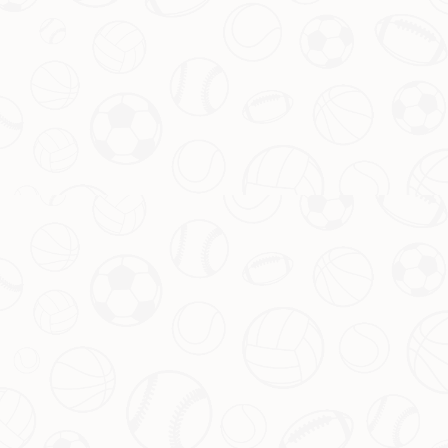
【洞察】职业生涯陷入僵局！字母哥是否
2026-08-07
已告别雄鹿？
引言：字母哥与雄鹿的未来成谜，离队传闻引热议 作为NBA的顶级
球星，字母哥（Giannis Antetokounmpo）一直是密尔沃基雄鹿队的
绝对核心。然而，随着球队近几个赛季在季后赛的表现不尽如人
意，关于他是否会继续留在雄鹿的讨论愈发激烈。尤其是近期一些
比赛失利后，外界开始猜测：字母哥是否已经打完了在雄鹿的最后
一战？ 本文将从他的职业生涯现状、球队困境以及未来可能性三个
方面，深入探讨这一话题。