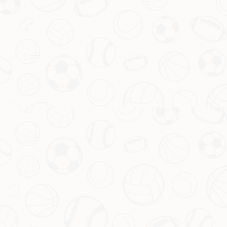
拒绝沙特联赛 桑乔的选择意味深长
当沙特联赛的多支球队对桑乔抛出橄榄枝时，外界普
等案例，已经证明了其强大的财力吸引力。然而，桑
有分析认为，桑チョ可能更看重职业生涯的长远发展
留在五大联赛或许更有助于保持竞争力。此外，他可
转会市场中的博弈与未来展望
这场围绕桑ジョ的转会风波，其实也是现代足球市场
寻找平衡点。以C罗为例，他在2023年选择加盟沙
言，这样的路径未必是最优解。
目前来看，如果マン联坚持
6500万英镑
的报价，而選
ン联调整策略降低要價。不管结果如何，这场转会的
结语无需赘述 话题仍在继续发酵