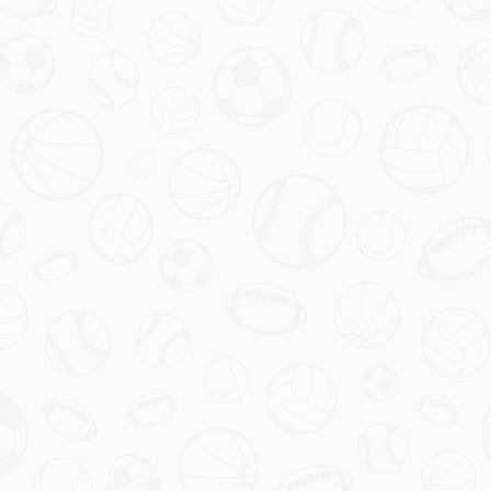
2026-08-09
2026-08-09
息称阿森纳可能重启对球员哈托的转会谈判，这也引发了广泛
2026-08-09