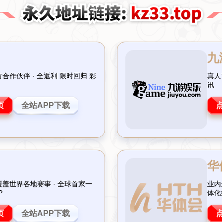
6500万镑标价，球员却无意前
8-09T00:40:02+08:00
往沙特
近日，曼联为队内边锋桑乔标价高达
6500万英镑
，这一数字让不
场转会风波不仅牵涉到球员的职业规划，还反映了现代足球中金