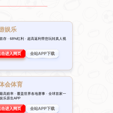
往沙特
少球迷和业内人士直呼“这么贵”。然而，更令人意外的
钱与个人意愿之间的复杂博弈。究竟是什么原因让桑乔