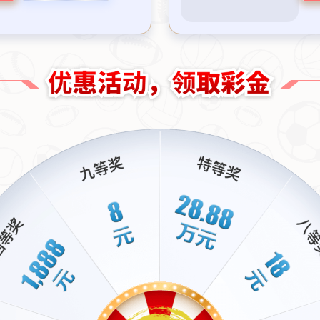
厚望。然而，这位年轻边锋在老特拉福德的发挥却未能完全达到
场环境下显得颇为大胆，尤其是考虑到球员近期的表现数据。根
符合市场规律，还是曼联在“漫天要价”？
好。他年仅23岁，曾在德甲展现过惊人的突破能力和创造力。如