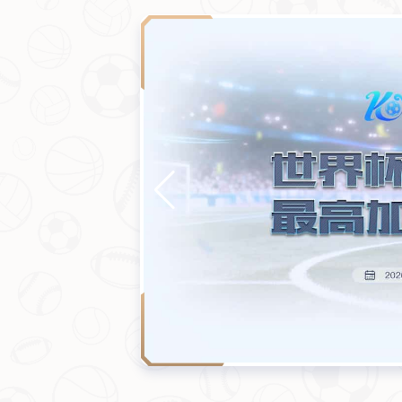
欢迎致电： 023-8042246
服务时间：10:00~24::00