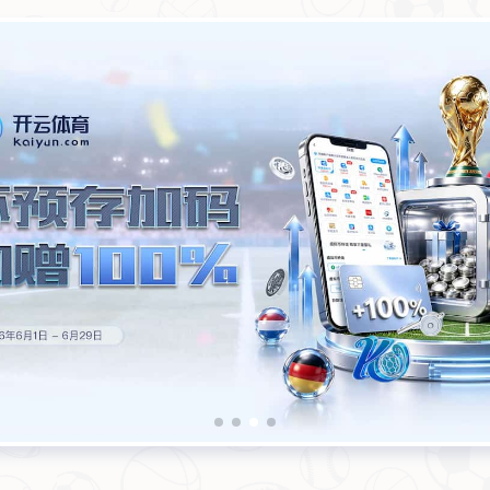
首页
关于星空体育APP