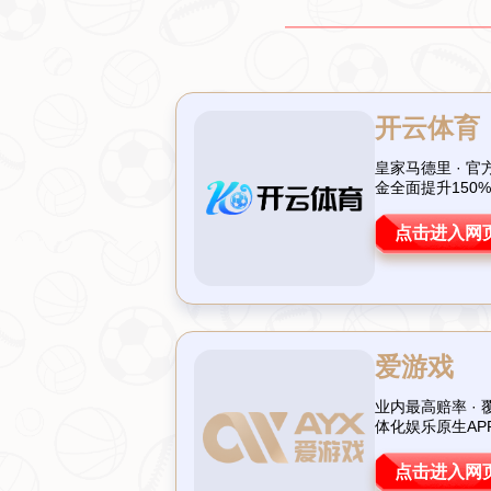
当前位置：
主页
>
新闻中心
铃木彩艳：致歉日本国民
来源：星空体育APP
作者：星空体育APP
日期：2026-0
铃木彩艳：向所有日本国民道歉，我发誓会更加努力
引言：一场真诚的道歉引发关注
在体育赛场上，运动员不仅承载着个人的荣誉，也肩
木彩艳在比赛后向全体日本国民表达了歉意，并承诺
让这位年轻球员如此自责？他的道歉背后又隐藏着怎