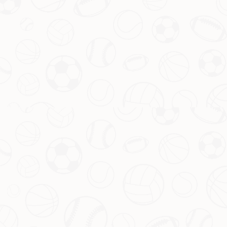
以日本足球历史上的经典案例来看，许多知名球员都
人物之一。同样，
鈴木若能在这次挫折中汲取经验，
三、努力背后的意义：不仅是个人更是国家期待
作为一名代表国家出战的球员，
铃木彩艳
肩负的不仅
珍贵——这不仅是对自己的鞭策，也是对支持者的承
此外，他的态度也为年轻一代树立了榜样。在竞争激
木的这份决心和勇气，无疑是值得我们所有人学习的
四、未来可期：用行动兑现诺言
虽然目前外界对鈴木的表现仍有争议，但不可否认的