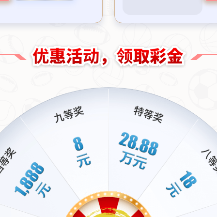
比赛中未能发挥出最佳水平，导致球队错失关键机会。比赛结束
我深感愧疚。”这种直面错误的态度让人动容。
铃木彩艳
的这一
。日本社会强调集体荣誉和个人责任感，运动员在失误后主动承
的打击，但也可能是他职业生涯中的重要转折点。在接受采访时
极的心态，正是他能够快速走出阴影的关键。