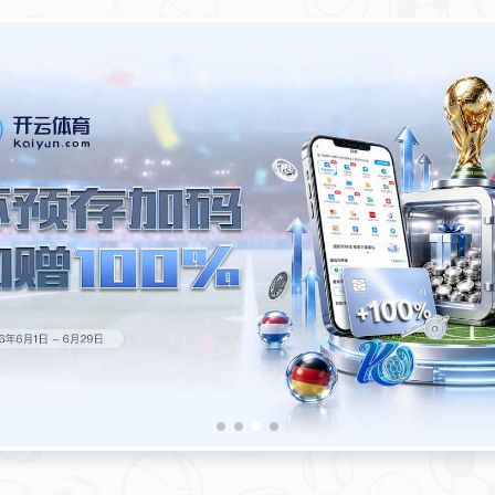
首页
关于星空体育APP