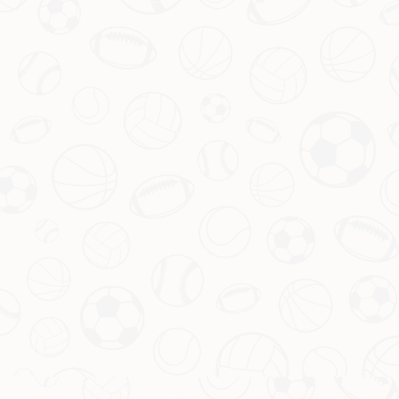
【揭秘】国青“猝死”真相：心态崩盘成致
2026-08-06
命伤 刘诚宇公开道歉
引言：一场比赛折射出的深层问题