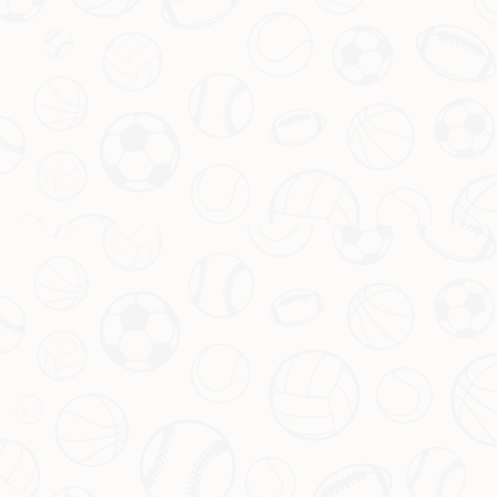
姆巴佩与贝林厄姆：足坛新
2026-08-06
星巅峰对决
姆巴佩和贝林厄姆谁厉害 足坛超新星之争
FIFA设立全球裁判技术创新奖
2026-08-06
FIFA设立全球裁判技术创新奖 在足球这项全球最受欢迎的运动中，
裁判的公正与准确性始终是比赛核心关注的焦点。为了推动裁判技
术的进步，国际足联（FIFA）近期宣布设立全球裁判技术创新奖，
旨在鼓励和表彰