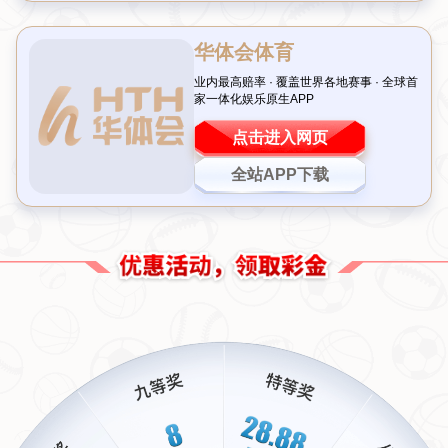
练，承受压力的同时还要保持冷静是必修课。然而，令人印
象深刻的是，尽管他对批评有些敏感，但他从不因此动摇自
己的信念。
“他知道自己在做什么”
，这句话无疑是对滕哈赫
专业能力的高度认可。