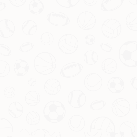
在训练场还是比赛中，他始终全力以赴，这种精神与クラブ的文
的深切认可。
险逆转浙江
有资格挺进欧冠决赛
乐部青年队喜迎赵刘其政与祝子轩的加入
是一支备受瞩目的CBA球队，其中，青训体系一直是他们打造未来之星的
的青年阵容，这一消息不仅让业内人士欢欣鼓舞，也为广大篮球爱好者带