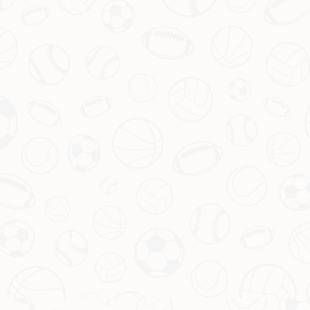
化不谋而合。正如官方所言：“我们为你的成就感到自
2026-08-07
重要基石。近日，两位才华横溢的年轻球员——赵刘其政与祝
来了无限期待。