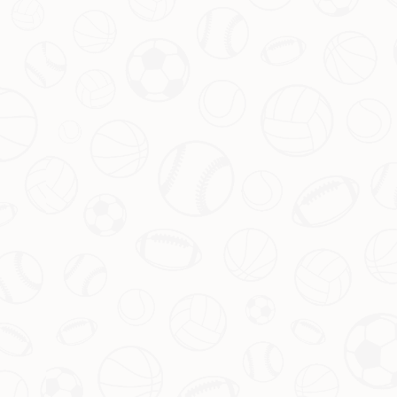
！加内特直呼：“再也不敢跟他斗嘴了
员们之间不仅仅靠技术较量，还有心理博弈。尤其是在高强度比赛中，垃圾话（
反击，而巅峰时期的凯文·加内特和蒂姆·邓肯正是两种不同风格的代表。
应黑子：无奈，我是他们的领路人，只好接受这份“孝心”
风头正劲，各大平台的新生代主播层出不穷。作为其中的佼佼者，钎城以
在高人气背后也不可避免地迎来了无数质疑与舆论压力。这一次，他在直播
面声浪反击得体无完肤。那么，到底是什么让这句话引起如此强烈共鸣？
一步，国米逆转的可能性如何？
，拜仁慕尼黑的核心球员穆勒在接受采访时表示，球队距离冠军又近了一
尤其是对阵国际米兰（国米）的关键战。面对强大的对手，拜仁能否实现