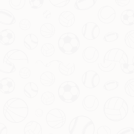
直挂死角，展现了极强的个人能力。而另一粒进球则来
键传球都为队友创造了绝佳的得分机会。
风正是他在埃因霍温和国家队都能站稳脚跟的原因。
他临危受命替补登场，不仅成功限制了对手的边路进
力位置。
ホーフェン会在社交媒体上公开祝贺，他们见证了这位
是他们青训体系的最佳证明。他的出色发挥不仅提升了
的一次宣传
。