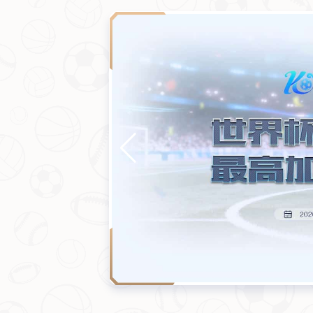
欢迎致电： 023-8042246
服务时间：10:00~24::00