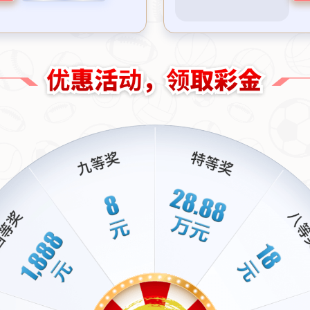
年加盟埃因霍温时，还只是一名潜力新星，但在俱乐部的高水平
还逐渐开发出强大的进攻属性，这为他后来在国际米兰以及国家
了曾经培养他的俱乐部。在最近的半决赛中，他的
2球3助攻
数据
官方通过社交媒体发文祝贺：“我们为你的成就感到无比自豪！