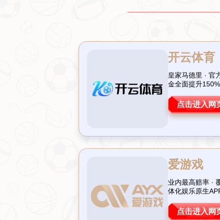
当前位置：
主页
>
新闻中心
王勤伯：马罗塔为何在“过
来源：星空体育APP
作者：星空体育APP
日期：2026-0
引言：一位“过时”却不可替代的足球管理者
在现代足球管理中，数据驱动、年轻化、科技化已成为主流
格看似传统，甚至有些老派，但正是这种“过时”的特
位传奇人物的独特之处，带你一窥他的成功秘诀。
传统智慧：马罗塔的“老派”魅力
在如今大数据和分析工具主导的足球管理领域，马罗