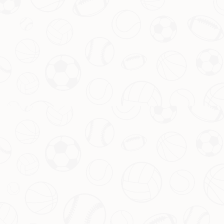
这种基于经验的管理方式，体现了他对足球本质的深刻
代化”浪潮中保持了独特的存在感。
人脉与谈判：马罗塔的无形资产
如果说传统智慧是马罗塔的一张名片，那么他在转会
2020年国米的卢卡库转会为例，当时曼联对这位比
提升了球队实力，也为俱乐部节省了大量资金。
他的成功离不开广泛的人脉网络。从经纪人到俱乐部
算法和数据的管理者，他的
人脉资源
无疑是一种无形
适应力：从“过时”到引领潮流
尽管被认为是“老派”，但马罗塔并非一成不变。他
困境，他通过出售球员（如阿什拉夫）和低成本引援
值得一提的是，他对年轻球员的培养也颇有心得。虽
用，最终让这些年轻人成长为球队的中坚力量。这一点
结语前的思考：为何他是不可替代的存在
马罗塔的故事告诉我们，“过时”并不意味着落后，反而
境变化的高度适应。无论是过去在尤文图斯的辉煌，