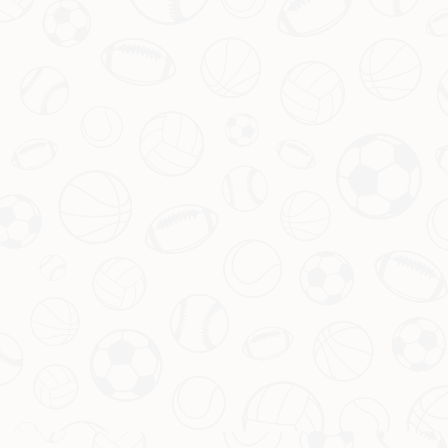
成为足坛管理层中的一股清流。
上一篇：[流言板]巴特勒赞扬巴特：我们互相激励；希
下一篇：王楚钦决赛梦碎惨遭逆转，粉丝暖心鼓励：
相关文章
中国球迷福利来
中国球迷有福了！消息
近日，关于世界足坛