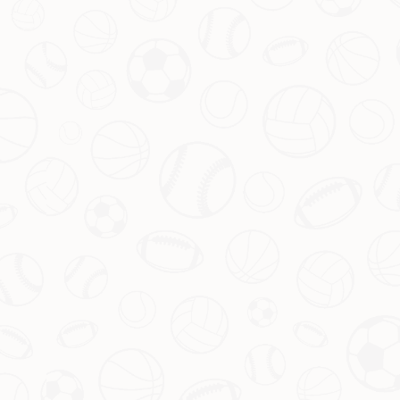
翻对手 勇士大胜暗藏更大图谋
中，金州勇士以摧枯拉朽之势大胜对手，而年轻球员波杰姆斯基的表现无疑
胜利。然而，勇士这场大胜背后，似乎隐藏着更深层次的野心——不仅是
我们一探究竟。
少年梦想职业，行业监管加强
与梦想的交织 在数字化浪潮席卷全球的今天，电子竞技已不再是单纯的
的主播，到职业战队中技艺超群的选手，电子