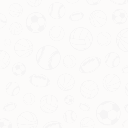
波杰三分狂飙掀
在最近一场NBA比赛
打疯，带领球队走向
让勇士如此强势？让
电子竞技成为青
引言：电子竞技的热潮
直播平台上百万粉丝