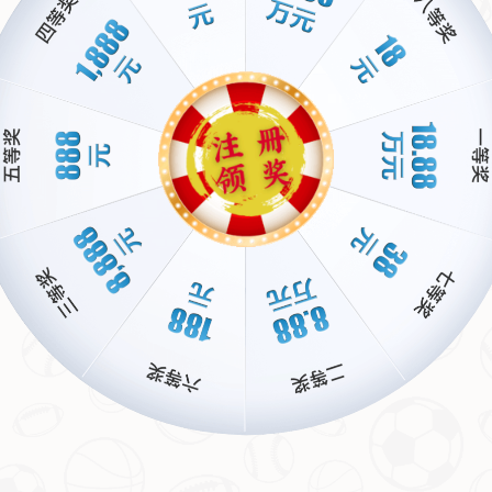
需要学习和突破的方向。毕竟，在高水平的国际赛事如
钻石
联赛厦门站
中，每一个微小的差距都可能决定最终的名次。
案例分析：从陈妤颉看中国短跑新力量
以陈妤颉为例，我们可以看到中国短跑近年来在青少年培养
上的进步。过去，中国田径在短跑项目上与世界顶尖水平存
在不小差距，但随着科学训练体系的引入和国际交流机会的
增加，越来越多像陈妤颉这样的年轻选手开始崭露头角。以
本次比赛为例，陈妤颉虽然未能登上领奖台，但她所展现出
的潜力和斗志已经足够振奋人心。
此外，她的成长轨迹也给我们提供了一个思考方向——如何
平衡学业与训练，如何在高压环境下保持心理稳定。这些都
是每一位青少年运动员需要面对的问题。相信随着经验的积
累和团队的支持，未来她能在更大的舞台上绽放光芒。
钻石联赛厦门站：见证奇迹的地方
作为一项顶级的国际田径赛事，
钻石联赛厦门站
不仅是运动