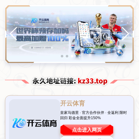
Toggl
navig
当前位置：
主页
>
新闻中心
厦门钻石联赛：16岁陈妤颉女子200米
创个人最佳获第4，美国选手夺冠
来源：星空体育APP
作者：星空体育APP
日期：2026-08-