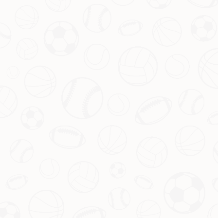
相关文章
阿斯：卢宁今夏将抉择去留，皇马若收到
2026-08-07
合适报价愿放行
在足球世界中，球员的转会动态总是牵动着无数球迷的心。近期，
西班牙媒体《阿斯报》爆料，乌克兰门将卢宁将在今夏做出重要决