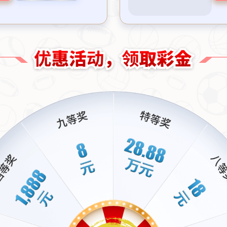
非一蹴而就。出生于2001年的他，从阿森纳青训营一步步走来
进攻支柱，更在国家队中展现了令人叹服的稳定性。
球和11次助攻
，这样的数据对于一位年仅22岁的边锋来说堪称
他成为
英格兰年度最佳球员
的有力竞争者。
球或助攻数量，更看重球员对球队整体的影响力。在这一点上，
—让他成为教练战术板上的“万能钥匙”。
2021年欧洲杯决赛点球失利后，他曾承受巨大的舆论压力，
资深评论员如此评价道。如今，他的成长故事激励着无数年轻球
到他在2022年卡塔尔世界杯上的表现。在英格兰对阵伊朗的小
让全世界见识了这位年轻球员的潜力。
“他在场上的每一分钟都在