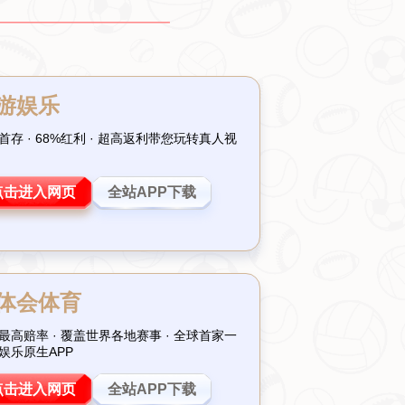
Bukayo Saka）
荣膺2023年
英格兰年度最佳球员
。
能脱颖而出，以及他在球场上的非凡表现如何赢得这一