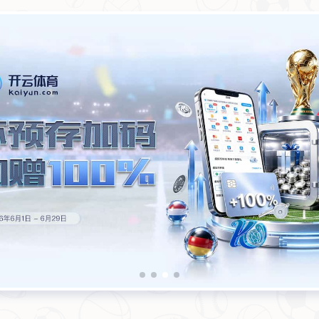
首页
关于星空体育APP