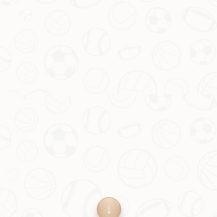
时刻专注，全力以赴！
2026-08-07
在信息泛滥，节奏迅速的当今时代，专注已成为一种奢侈。然而，
如果我们无法掌握这种能力，无论是在工作、学习还是生活中，将
面临效率低下及错失机遇的问题。因此，“无论任何时刻，都要保持
百分百的专注！”这一理念值得深入探讨。本文将引领您发现如何通
过提高专注意识来提升个人效能与满足感。
Copyright 2024
星空体育官网APP下载注册送彩金 -Xingkong
Sports
All Rights by
星空体育APP
.