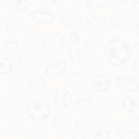
罗球场上演。国际米兰将迎战巴塞罗那，这场比赛不仅是两支欧洲
豪门的较量，更是战术与个人能力的直接碰撞。国米坐镇主场，凭
借严密的防守和团队协作严阵以待；而巴萨则依靠锋线核心莱万多
夫斯基的出色状态，希望在客场抢分。本文将从双方近况、关键球
员以及战术布置三个方面，为大家带来这场焦点之战的深度前瞻。
究竟是国米主场优势更胜一筹，还是巴萨凭借莱万的火力占据上
风？让我们拭目以待！