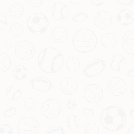
韦世豪恐缺席亚洲杯小组赛，国足亟需应
2026-08-07
对阵容挑战
韦世豪或无缘亚洲杯小组赛 国足需解决其缺席所带来问题