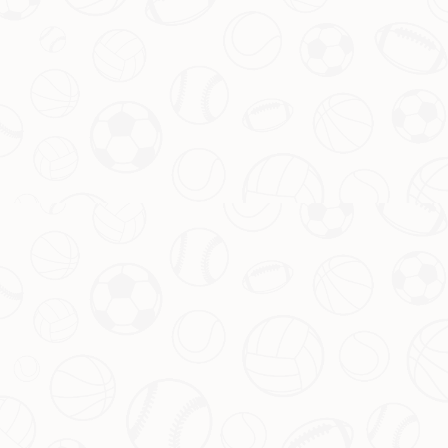
【前瞻】国米主场全力防守，巴萨客场依
2026-08-07
靠莱万抢分？
在即将到来的欧冠赛场上，一场备受瞩目的对决将在国米主场圣西