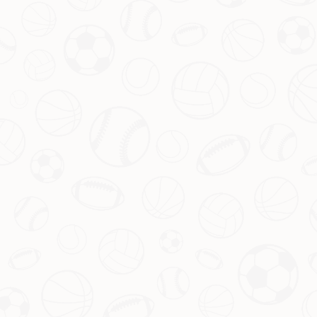
雷霆42分狂胜骑士，完美复仇登顶战绩榜
2026-08-07
首！
在NBA赛场上，胜利不仅是实力的证明，更是信念的彰显。近日，
俄克拉荷马城雷霆队以一场惊人的42分分差大胜克利夫兰骑士队，
不仅完成了对对手的完美复仇，更以这一战绩一举登顶联盟榜首。
这场比赛不仅展现了雷霆队的强大统治力，也让球迷们见证了他们
本赛季的崛起之路。本文将带你深入剖析这场比赛的亮点，探寻雷
霆如何凭借团队配合和个人爆发，书写属于自己的辉煌篇章。