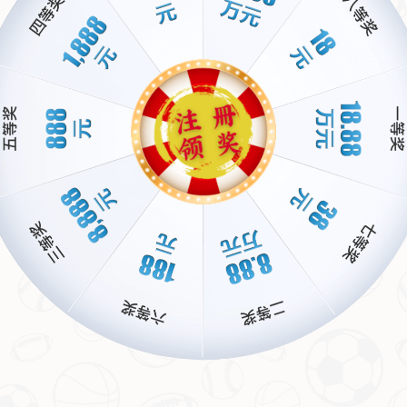
球员表现：特罗萨尔成为焦点人物
不可否认，
特罗萨尔
是本场比赛的最大亮点。他的进球不仅