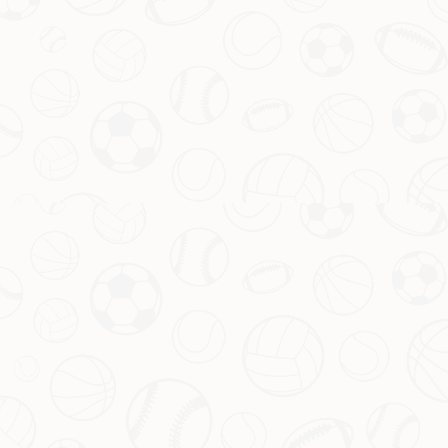
切尔西有意拉波尔特重返英超，备战下赛
2026-08-06
季欧战
当本赛季接近尾声，欧洲足坛正掀起转会市场的浪潮。据多家西媒
报道，英超豪门切尔西希望通过签下曼城后卫拉波尔特，为即将到
来的新赛季注入强劲防守力量。在争夺下一届欧冠席位竞争日益激
烈的背景下，这一消息引发了广泛关注。