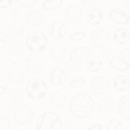
为球队争取到宝贵一分，也展现了个人出色的技术和冷静心
态。作为一名边锋，他在进攻端的突破能力和射门嗅觉令人
印象深刻。赛后，不少媒体将他评为全场最佳，足以证明其
表现得到了广泛认可。
除此之外，埃弗顿的门将皮克福德也发挥出色，多次化解了
阿森纳的威胁射门。他的稳健表现为球队保住一分立下汗马
功劳。这样的球员对决，正是
英超联赛
吸引无数球迷的原因
之一。
(案例对比)历史交锋：阿森纳对阵埃弗顿的经典战役回望
回
顾过去几年的交锋记录，阿森纳在面对埃弗顿时往往占据上
风，但近几个赛季，埃弗顿的主场优势逐渐显现。以2022
年的一场比赛为例，当时阿森纳同样在客场作战，最终以0
比1不敌对手。那场比赛中，埃弗TON的反击战术同样起到
关键作用，而如今这场1比1的平局，似乎也延续了这一趋
势。对于阿森纳而言，如何破解对手的密集防守，或许将是
未来备战中的一大课题。
通过以上分析，我们可以看到，这场
英超
平局不仅是两队实