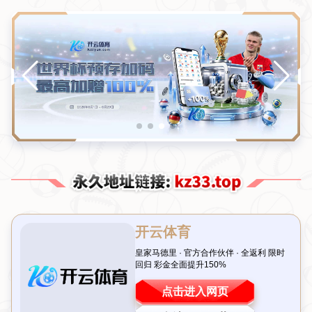
Toggl
navig
当前位置：
主页
>
新闻中心
新王加冕路？国米欧冠决赛遇无冠队，
成对方登顶跳板
来源：星空体育APP
作者：星空体育APP
日期：2026-08-