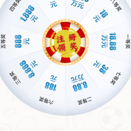
二、为何国米屡成“垫脚石”？
那么，究竟是什么原因导致国米在面对“
无冠球队
”时频频失
手呢？首先，从战术层面来看，国米在决赛中的保守打法常
常被对手抓住机会。尤其是在心理压力下，球员容易出现失
误或关键时刻掉链子。其次，球队在体能分配和临场应变上
也存在短板，特别是在面对求胜欲望极强的对手时，这种劣
势会被无限放大。
以对阵曼城的比赛为例，曼城全场控球率高达60%以上，而
国米虽然有几次威胁反击，但始终未能把握住机会。反观曼
城，在瓜迪奥拉的指挥下，展现出了极强的耐心和执行力，
最终完成了对欧冠的“
零的突破
”。这样的案例让人不禁思
考：或许不是国米实力不济，而是他们在关键时刻缺乏一锤
定音的气质。
三、如何打破“垫脚石”魔咒？
对于志在重返巅峰的国际米兰来说，如何摆脱“新王制造者”
的标签，成为了当务之急。首先，球队需要在心理层面进行
调整，尤其是在面对强敌时，要保持足够的自信和冷静。其