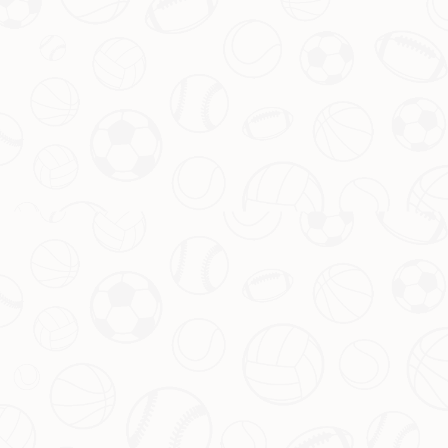
次，主教练需要在战术上更加灵活，不能一味依赖防守反
击，而应根据对手特点制定针对性策略。
此外，俱乐部管理层也需要在转会市场上有所作为，引进能
够在大场面中挺身而出的核心球员。只有从内到外全面提
升，蓝黑军团才能真正摆脱“
送对手登顶
”的尴尬命运。
四、未来展望：期待新的篇章
尽管历史数据让部分球迷感到无奈，但足球的魅力就在于它
的不可预测性。未来的日子里，随着新一代球员的成长和教
练团队的磨合，相信国际米兰一定有机会改写剧本。或许，
下一次站在欧冠决赛舞台上的时候，他们不再是别人的“踏
板”，而是真正的王者。
资源推荐：
九游娱乐（jiuyou)官方网-九游体育APP下载
上一篇：时刻专注，全力以赴！
下一篇：雷霆步行者终极较量：总决赛G7传奇篇章揭幕