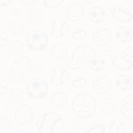
全队力挺韦少！马龙赞其厌恶失败，约基
2026-08-07
奇：篮球本该如此
引言：韦少的斗志感染全队，掘金展现团队凝聚力 在NBA赛场上，
球员的个人态度往往能影响整个团队的士气。近期，丹佛掘金队的
核心球员拉塞尔·韦斯特布鲁克（韦少）以他对胜利的渴望和对失败
的痛恨，再次成为球队的焦点。主教练迈克尔·马龙直言：“他痛恨输
球，这种态度值得我们所有人学习。”而队友尼古拉·约基奇则淡然表
示：“这就是篮球，充满竞争与激情。”本文将围绕韦少的斗志以及掘
金团队凝聚力展开讨论，带你了解这支冠军之师背后的精神力量。