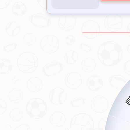
沙特联赛近年来通过巨额资金吸引了众多顶级球星，
端有出色的组织能力，还能在关键时刻挺身而出。他的
脑”。这样的表现无疑让新月将他视为理想的
引援目标
此外，新月方面还希望借助引入像B费这样的明星球