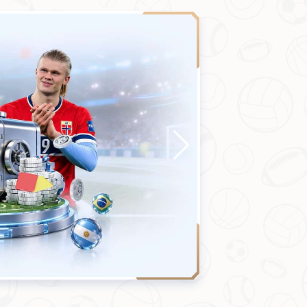
产品服务
新闻中心
联系星空体育APP