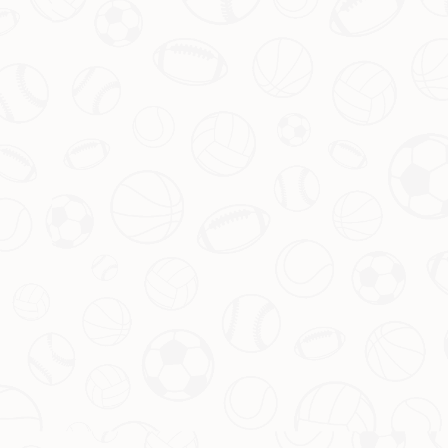
，曼联在中场位置上的竞争力将持续增强。
员，但他们的雄心和投入仍然值得肯定。随着沙特联赛的影响力
世界增添了更多话题性和期待感。
p下载
6.3次触球即射门
括金银铜
[流言板]指挥失误？阿特金森场边手势指导，
失败遭反击