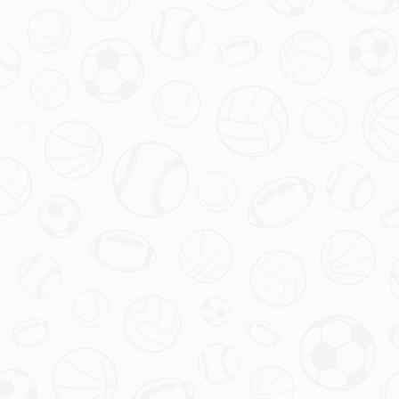
曼联传奇阵容：
在足球世界，传奇球
了他心中的“历史最
岁月。那么，这些传
退役专访：小孔
引言：天才背后的辛
号“小孔蒂”的年轻
探寻这位球星不为人