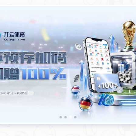
首页
关于星空体育APP