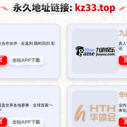
，但球员对曼联现状满意无意离队
8-08T00:40:00+08:00
（B费）总是备受瞩目。作为曼联的核心中场，他的表现和未来去
在曼联的现状感到满意，并无意离开。今天，我们将深入探讨这