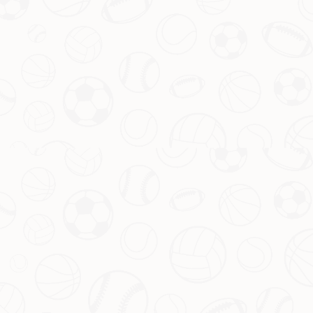
二、为何选择留在曼联：忠诚与归属感
尽管外界对新月的兴趣议论纷纷，B费本人却多次通
无比自豪。在最近的一次采访中，有记者问及转会传闻
这种强烈的归属感无疑是促使他选择留队的关键因素
支持，让B费更加坚定了留队的决心。
三、案例分析：类似情况下的球员抉择
回顾近年来的足坛案例，我们可以看到许多球星在面
重团队荣誉和个人情感的球员，则选择了迈阿密国际
的冠军梦想。
值得一提的是，曼联目前正处于重建阶段，俱乐部管
四、未来展望：B费与曼联的双赢前景
对于球迷来说，听到偶像选择留下无疑是一个振奋人