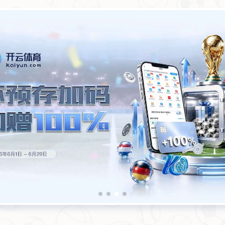
首页
关于星空体育APP