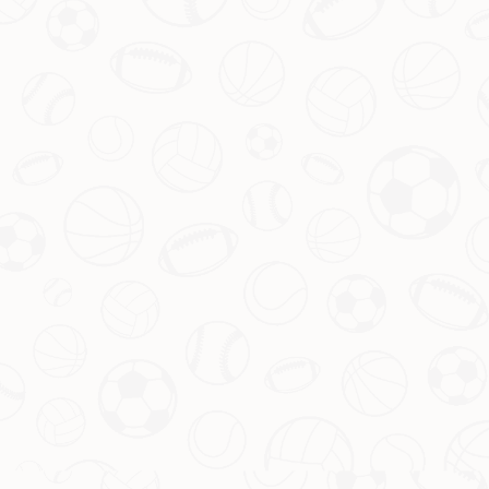
至于勒沃库森，如何在失去这位灵魂人物后保持竞争
这段合作画上圆满句号。
精选资源：
开云体育官方网站-app下载 Kaiyun Sport
上一篇：中国自研移动机器人在世界技能大赛中连续
下一篇：林良锋：技术革新促逆转，曼城新蓝图初露
相关文章
[流言板]约根
引言：切尔西的压力
自球迷的批评和期待
话不仅展现了他对球
以及切尔西如何在压