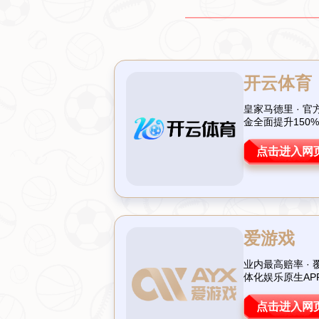
当前位置：
主页
>
新闻中心
官方宣布：哈维-阿隆索赛
来源：星空体育APP
作者：星空体育APP
日期：2026-0
引言：足坛震荡消息引发热议
近日，德甲劲旅勒沃库森俱乐部官方宣布了一个令人
迷还是业内人士，都对这位年轻教头的未来去向充满
将为您深度剖析这一事件背后的原因与影响。
一、哈维-阿隆索的执教成就回顾
自2022年接手勒沃库森以来，哈维-阿隆索展现出