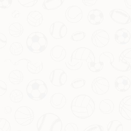
二、离队原因解析：新挑战or更大舞台
关于
哈维-阿隆索离队原因
，外界众说纷纭。一种观点
部效力的球员，阿隆索对冠军和荣誉有着天然的渴望
任，
哈维-阿隆索回归红军
的可能性似乎正在增加。
另一种声音则指出，阿隆σο或许是对俱乐部未来的
一位有野心的教练来说，这种资源限制可能会成为职
三、案例分析：从克洛普到图赫尔 豪门召唤难以拒绝
回看近年来的足坛历史，不难发现类似的情况。比如
自己后，转投拜仁寻求新的挑战。这些案例表明，像
对于勒沃库森而言，虽然失去这样一位核心人物令人
四、未来展望：哈维-阿隆索的下家猜想
目前来看，哈维-阿隆索的下家还未有定论，但可以
转变，毕竟他在球员时期就曾为红军效力。而如果他
续书写属于自己的传奇。