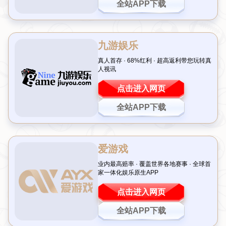
08T00:40:00+08:00
引言：沧州足球债务清偿背后的希望之光
在国内足球圈，债务问题一直是困扰俱乐部发展的“老大
难”。然而，近期关于沧州雄狮俱乐部偿还债务的消息却让
人眼前一亮。这不仅为俱乐部自身带来了转机，也向外界传
递了积极信号。沧州方面展现出的解决问题的决心，是否能
换来中国足协的最终认可？本文将围绕这一主题，探讨其背
后的意义与影响。
一、债务偿还：沧州雄狮的破局之举
长期以来，许多中超俱乐部因历史欠薪、运营资金短缺等问
题深陷泥潭。沧州雄狮也不例外，此前因拖欠工资和相关费
用而备受关注。然而，近期有消息传出，
沧州已完成部分关
键债务的偿还
，这一举措无疑是
向前迈出的重要一步
。这不
仅体现了俱乐部管理层对未来的规划，也为球员和球迷注入
了一剂强心针。更重要的是，这一行动或将影响中国足协对
俱乐部的准入资格审核结果。