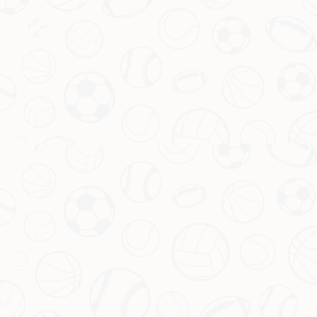
窥他们如何游刃有余地驾驭每一场活动。
拉莫斯：国米是欧冠决赛队，我们未能获
2026-08-08
胜
现代足球比赛中，竞技体育的成败不仅仅取决于赛事当天的发挥，
也源自团队整体水平、经验积累与心理因素。作为一位曾多次征战