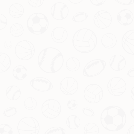
【直击】全明星主持人一天的超载行程揭
2026-08-08
秘！
在娱乐圈的璀璨舞台上，全明星主持人无疑是聚光灯下的焦点人
物。他们不仅需要机智幽默，还得随时应对突发状况，保持最佳状
态。那么，全明星主持人的忙碌一天究竟是怎样的呢？今天，我们
就走进他们的幕后生活，揭秘这一职业的高强度与多面性，带你一