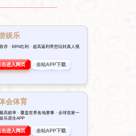
）近日接受采访时表示，去年11月球队不敌马德里竞技
变，为更大的目标而努力。
强调：“我们从失败走出，不只是分析问题所在，更明