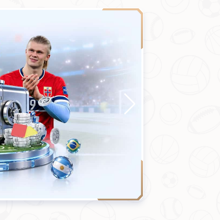
产品服务
新闻中心
联系星空体育APP