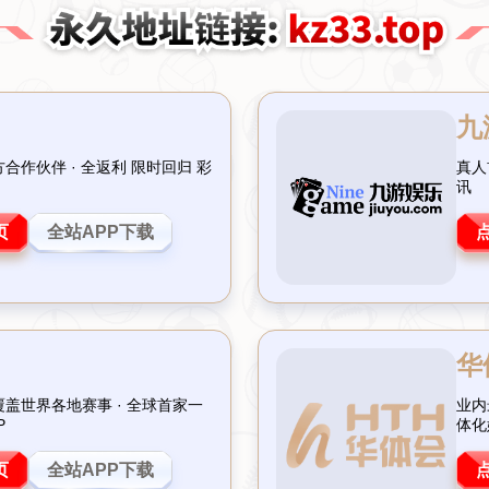
敌马竞后，球队迎来全新蜕变
8-07T00:40:00+08:00
我、迈向成功的起点。葡萄牙中场新星维蒂尼亚（Vitinha
步优化战术体系，还强化了球员们的心理韧性，从阵痛中实现蜕
要更加专注、更好应付关键战役。在谈及这段经历时，维蒂尼亚