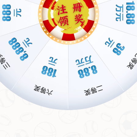
重要。他补充道，全队从教练团队到球员都进行了深入沟通，并
以积极姿态迎接未来比赛。
抵御反击能力。而在经过几个月的不懈训练后，这支队伍显得更
如今团队合作已经成为制胜法宝。”