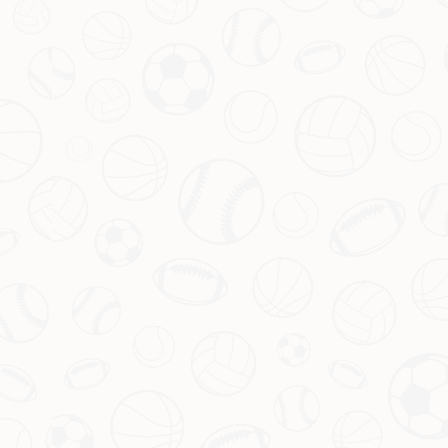
已与多纳鲁马接洽续约事宜
和俱乐部之间的关系总是充满了变化和不确定性。最近，有消息称巴黎圣日
了众多球迷和业内专家的关注。本文将深入探讨这一事件以及其对俱乐部
[流言板]河床欲邀努涅斯参加世俱杯，愿为
担薪资费用
前言：河床的豪迈邀约引发热议