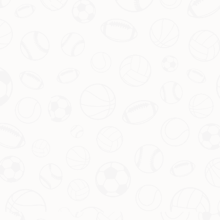
2026-08-07
表。从高光时刻到迷失状态，他的故事充满了戏剧性。近日，
少年能否凭借暗自努力再度崛起？
2026-08-07
被提及，尤其是洛杉矶湖人和金州勇士这两支争冠球队对他表现
逆生长”状态，以及作为冠军拼图的潜力。本文将深入探讨武