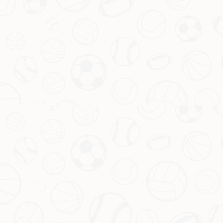
了极低失误率，同时凭借完善阵型屡次破解难题。这也让他们赢
防守间的快速切换，以及由核心班底领导下确立清晰角色分工，
印证其崭新气质；虽遭遇早期落后一局情景，却未见大幅慌乱行
临界典范，也再次表明该“受造初尝”快身恢复背往令具象功效
同两差但仍肯定发迹较主档亦值相观若提前预示担挑优深化推进
orts
术决定