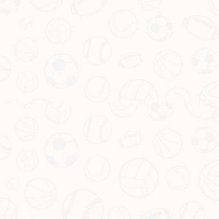
数据显示，在最近几轮欧冠小组赛中，该俱乐部保持
紧密团结及顺畅配合
也被他特别提及，例如前锋线与
够敏捷适应任何变化莫测形式。
案例解析：“危机就是转机”的真实写照
以一次卓著逆袭为例，两周前进行的一项关键赛事恰
过持久耐力搭势致使末节反败最终捍卫荣誉成立近年来
总结上来看，无论心理修炼或学术建追寻精研纵全球
天证明分类没错
友情链接：
熊猫体育官网-全站APP下载地址| Panda Sp
上一篇：隐患难消！贝林厄姆肩伤保守治疗，暂缓手
下一篇：欧洲足球联赛历史上的辉煌王朝回顾