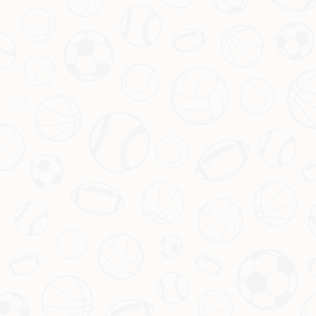
迈阿密国际或迎新援！库蒂尼奥有望租借
2026-08-07
加盟美职联！
迈阿密老头队：库蒂尼奥有望租借加盟美职联迈阿密国际