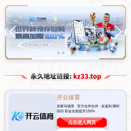
Toggl
navig
当前位置：
主页
>
新闻中心
终点线前逆袭湖人！青年狼王43分让东
皇黯然失色
来源：星空体育APP
作者：星空体育APP
日期：2026-08-