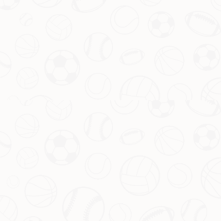
全队力挺韦少！马龙赞其厌恶失败，约基
2026-08-07
奇：篮球本该如此
引言：韦少的斗志感染全队，掘金展现团队凝聚力 在NBA赛场上，
球员的个人态度往往能影响整个团队的士气。近期，丹佛掘金队的
核心球员拉塞尔·韦斯特布鲁克（韦少）以他对胜利的渴望和对失败