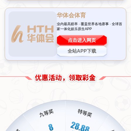
现场的紫金军团球迷陷入沉默。这种大心脏的表现，不禁让
人感叹，这位年轻球员的未来不可限量。
更令人印象深刻的是，他在面对勒布朗·詹姆斯时的强硬态
度。无论是进攻端的硬刚，还是防守端的紧逼，爱德华兹都
展现出与年龄不符的成熟。这场比赛，他的表现无疑是对
“东皇”权威的一次挑战。
lake人的挣扎：东皇无奈感受绝望
作为联盟的传奇人物，勒布朗·詹姆斯在比赛中拼尽全力，
试图带领湖人完成逆转。然而，面对森林狼的年轻冲击波，
尤其是爱德华兹的爆发，他也显得有些力不从心。全场比
赛，东皇虽然贡献了可观的得分和助攻，但几次关键失误和
体力下降，让他无法在最后时刻挽救局面。尤其是当看到对
手在终点线前完成“咬杀”，那种
无力的绝望感
仿佛写在了他
的脸上。
这场失利对于湖人来说，不仅是比分上的落后，更是士气上
的打击。球队需要在接下来的比赛中调整状态，否则季后赛