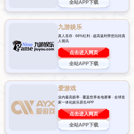
07T00:40:00+08:00
引言：狼王的咆哮震慑湖人主场
在NBA的赛场上，总有一些比赛让人热血沸腾，难以忘怀。
近期的一场对决中，年轻狼王以惊人的43分表现，带领球队
在终点线前“咬杀”湖人，让东皇——也就是湖人核心勒布朗·
詹姆斯，感受到深深的绝望。这场比赛不仅展现了新生代球
星的崛起，也让球迷们见证了篮球的残酷与激情。究竟是怎
样的表现让这场比赛如此引人注目？让我们一起走进这场激
动人心的对决。
年轻狼王的爆发：43分创下个人新高
在这场关键的比赛中，明尼苏达森林狼的当家球星安东尼·
爱德华兹化身“狼王”，全场砍下
43分
，成为球队获胜的绝对
核心。他的得分能力、突破速度以及关键时刻的冷静处理，
让湖人队的防线一次次崩溃。尤其是在第四节，面对湖人的
疯狂反扑，爱德华兹用一记
精准的三分球
锁定胜局，直接让