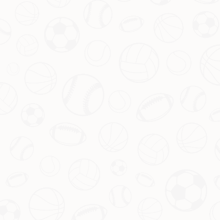
历史性突破！赵心童18-12称霸世锦赛，成
2026-08-07
中国及亚洲首位冠军
前言：划时代的胜利点燃中国斯诺克热潮 当赵心童以18-12的比分
战胜对手，捧起斯诺克世锦赛冠军奖杯的那一刻，整个中国体育界
沸腾了！这是中国选手首次摘得斯诺克世锦赛桂冠，也是亚洲选手
在该项赛事中的历史性突破。赵心童不仅为自己赢得了无上荣耀，
更为中国斯诺克书写了崭新篇章。今天，我们就来聊聊这位年轻天