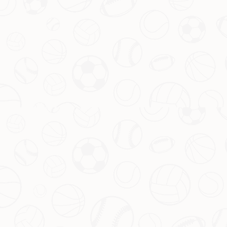
往是對球隊綜合實力的全面檢驗。在體能下降的情況下，如何合
决定了比赛走向。此外，主教练的临场换人调整也至关重要。例
种博弈，正是
歐冠加時賽
的魅力所在，也是巴薩需要继续磨砺的
時賽
都是一次難得的歷練。它不僅考驗了球隊的技戰術水平，也讓
累的經驗與成長。未來，若想在歐洲最高水平的舞臺上走得更遠