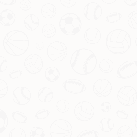
2026-08-08
的比分客场战胜凯尔特人，成功拿下关键三分。这场比赛不仅展
拜仁笑到最后？本文将为您详细解析这场激动人心的对决，带
2026-08-08
程却让人提不起精神。球迷们看到的是一个无精打采的蓝军，
球却没有展现出应有的统治力。那么，问题究竟出在哪里？切
8-08