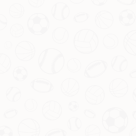
[流言板]罗马诺
在足球世界里，年轻
完成续约。这一消息
本文将深入探讨这一