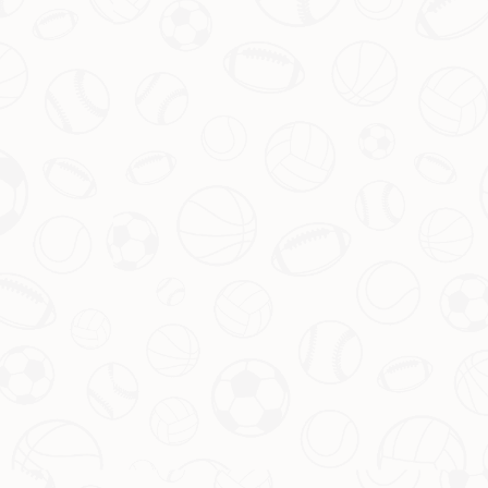
原因未能完全站稳脚跟，但他回国后依然是国家队的核
步，是摆在中国足球面前的一大课题。
的竞技态度，都是可行的方向。只有摆脱对舒适环境的