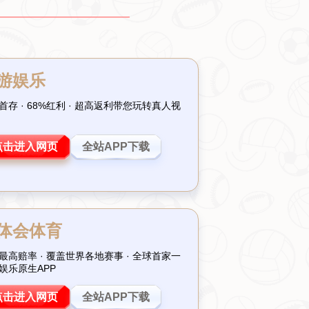
状
武汉三镇队的助理教练在一次采访中一针见血地指出，
气。这一观点引发了广泛讨论，也让我们不禁思考：中