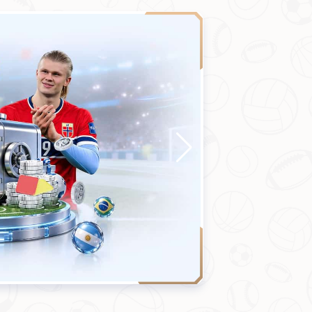
产品服务
新闻中心
联系星空体育APP