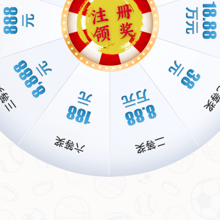
日本社会崇尚团队协作和坚持不懈，这种价值观深深植根于他们