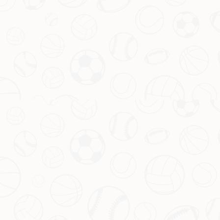
乔-科尔：阿扎尔若有C罗般的自律，或
顶世界最佳
乔-科尔：如果阿扎尔像C罗般自律 他也能成为世界
坎宁安融入底特律独特热情，活塞迎
来真正核心
引言：底特律的希望之光