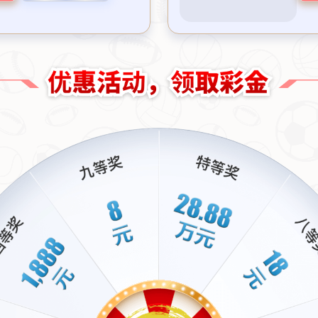
”的坚定信念。自20世纪90年代以来，日本大力推行年轻球员
海外联赛中经历了文化冲击、语言障碍和激烈竞争，但也因此锤
岁时便加入巴塞罗那青训营，之后辗转多支西甲球队，始终坚持
球不断进步的关键所在。
了不少国际球星加盟，但本土球员的发展却未见显著提升。三镇
即便有少数球员尝试留洋，如武磊加盟西班牙人队，但整体来看
高薪资让许多年轻球员过早失去了拼搏的动力；另一方面，语言
的环境中，而这种
安逸心态
恰恰阻碍了个人与整个国家队的进步
突破的品质，而部分中国球员则显得保守，害怕失败。从机制上
乐部保持密切合作，为年轻球员铺就了通往国际舞台的道路。而