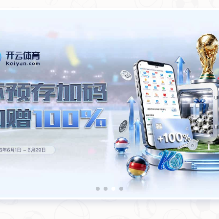
首页
关于星空体育APP