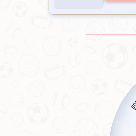
日本足球：赴欧吃苦铸就成功之路
日本足球的崛起并非一蹴而就，而是源于一种“走出去
司、长友佑都，还是如今的久保建英，这些球员都在
水平的战术体系，还培养了顽强的职业态度。
以久保建英为例，这位年仅22岁的年轻球员早在15
家队的中坚力量。这种
吃苦耐劳
的精神，正是日本足
中国足球：安于现状错失成长良机
反观中国足球，尽管近年来中超联赛投入巨大，吸引
薪和舒适的环境，缺乏主动走出去挑战自我的动力。
造成这一现象的原因复杂多样。一方面，国内联赛的
却步。与日本球员相比，中国球员更倾向于留在熟悉
中日对比：心态与机制的双重差距
从心态上看，日本球员普遍具备一种不畏艰难、勇于
如，日本建立了完善的J联赛梯队体系，并与欧洲俱
行力仍有待加强。