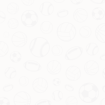
多纳鲁马半决赛双回合神勇扑救：阿森纳
2026-08-06
与萨卡的克星诞生
引言：多纳鲁马的神奇表现点燃赛场热议