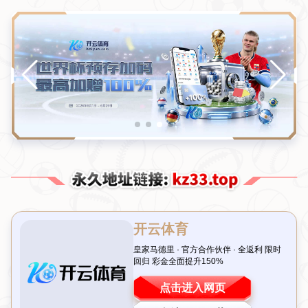
Toggl
navig
当前位置：
主页
>
新闻中心
18岁223天，斯凯利创纪录：欧冠半决
赛双战首发最年轻英格兰球员
来源：星空体育APP
作者：星空体育APP
日期：2026-08-