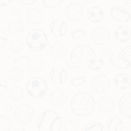
维蒂尼亚：自去年11月不敌马竞后，球队
2026-08-06
迎来全新蜕变
在欧洲足球赛场上，一场失败并非终点，而是重新审视自我、迈向
成功的起点。葡萄牙中场新星维蒂尼亚（Vitinha）近日接受采访时
表示，去年11月球队不敌马德里竞技后，他们经历了深刻转变。这
次失利不仅推动团队逐步优化战术体系，还强化了球员们的心理韧