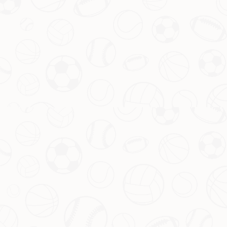
路还很长。如何保持状态、避免伤病，以及在更高强度的比
赛中持续进步，都是他需要面对的问题。不过，从他在两场
欧冠半决赛
的表现来看，他显然已经具备了成为顶级球星的
潜质。