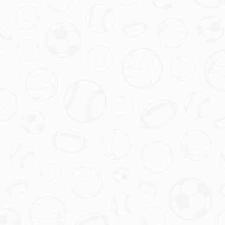
【意甲】莱昂建功，迈尼昂伤退，米兰客
2026-08-07
场4-0大胜乌迪内斯
引言：米兰强势表现背后的喜与忧 在最近一轮意甲联赛中，AC米兰
以4-0的比分客场大胜乌迪内斯，展现了强大的攻击力和团队配合。