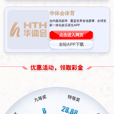
合适契机：财务状况解析
对于任何一家顶级足球俱乐部来说，在选择是否与核心球员
签订新合同时，财务状况都是必须考虑的重要因素。然而，
根据
迪马济奥透露的信息
和当前市场动向来看，《财富》
年度报告显示即便面对全球疫情挑战，不少豪门球队在合理
运营下依然保持着良好的财务健康度。那么，这就为具有
巨大潜力且正值黄金年龄期（如现年24岁的多纳鲁玛）继续