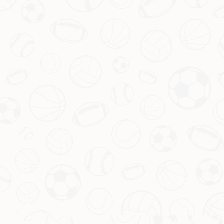
德天空：阿隆索明确表示赛季末将离开勒
2026-08-07
沃库森
在足球世界中，教练的去留往往能掀起轩然大波。近日，德国媒体
《天空体育》爆出重磅消息：勒沃库森主帅哈维-阿隆索已经正式通
知俱乐部，他将在本赛季结束后离开。这一消息不仅让球迷震惊，
也让整个德甲联赛乃至欧洲足坛的目光聚焦于这位年轻有为的西班
牙教头。阿隆索离队的决定背后究竟隐藏着怎样的原因？他的下一
站又会是哪里？本文将为您深入剖析这一事件。