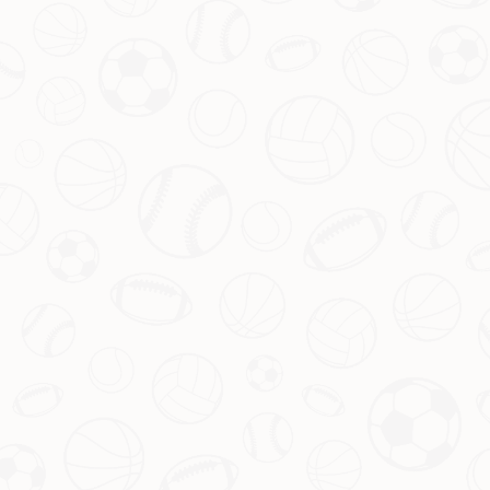
力争首发冲击射手榜
阿斯：巴尔德 posted a question
德天空：阿隆索明确表示赛季末将离开勒
2026-08-07