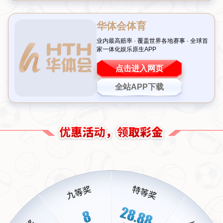
奖杯。伤病、状态起伏以及外界质疑的声音，一度让她的职
业生涯陷入低谷。但正如许多成功的运动员一样，挫折并没
有击垮她，反而成为她成长的催化剂。
二、连胜三巨头的震撼表现
2023年的美网赛场上，凯斯迎来了职业生涯的高光时刻。
在通往决赛的道路上，她接连战胜了三位世界顶尖选手——
被称为“
三巨头
”的强大对手。这不仅是对她技术能力的肯
定，也展现了她强大的心理素质。每场比赛，她都以精准的
发球和犀利的底线进攻压制对手，尤其是在半决赛中对阵世
界排名第一的选手时，她的顽强斗志感染了现场观众。那一
刻，人们看到了一个脱胎换骨的凯斯，一个真正配得上“
大
器晚成
”标签的战士。
三、首夺大满贯背后的付出
对于凯斯来说，
首夺大满贯
不仅仅是成绩的突破，更是对多
年付出的最好回报。为了这一刻，她调整了训练计划，加强
了体能储备，甚至聘请了心理教练来帮助自己克服比赛中的