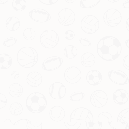
从设计、内容契合度以及传播效果三个方面进行解析，带你一探这
张海报的魅力所在。
阿斯：巴尔德伤愈复出将替补待命，莱万
2026-08-07