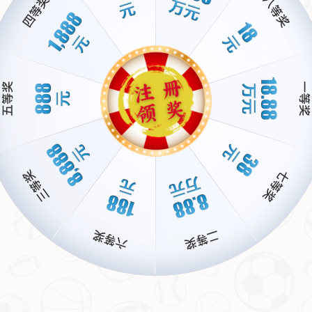
紧张情绪。正如她在赛后采访中所说：“我花了很长时间才
学会如何相信自己，但每一次失败都在让我变得更强。”她
的故事告诉我们，天赋固然重要，但后天的努力和心态的调
整才是通往巅峰的关键。