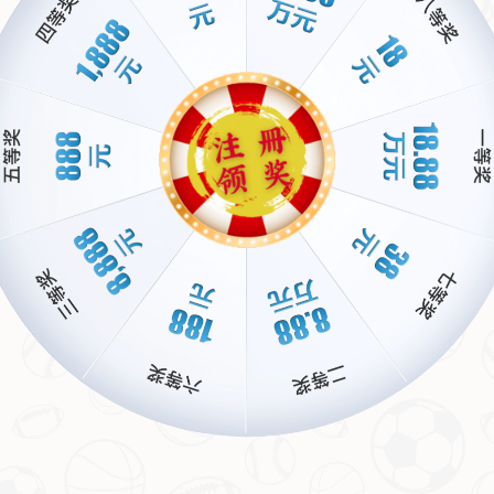
津津乐道。
这种风格虽然饱受争议，但不可否认的是，它让马竞技在强