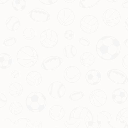
【人物】丹尼斯·劳：从渔夫之子到曼联王
2026-08-09
者的传奇之路
在足球世界的浩瀚星河中，有一颗耀眼的明星，他的故事从苏格兰
的海边小村落开始，最终在老特拉福德球场绽放光芒。他就是丹尼
斯·劳——一个出身卑微的渔夫之子，却凭借无与伦比的天赋和不懈
努力，成为曼联历史上最伟大的球员之一。今天，我们就来讲述这
位传奇人物如何从平凡走向非凡，成就“曼联国王”的辉煌篇章。