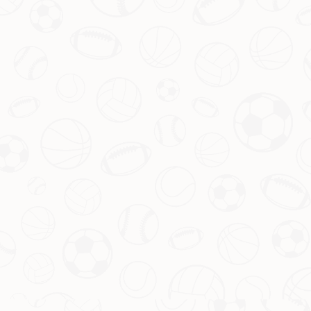
优秀站点：
2025足球世俱杯赛事赛程-世界俱乐部杯官方投
注平台| Fifa Club World Cup
上一篇：拜仁曾关注古斯托，但今夏右后卫引援不为优先
下一篇：帕斯库莱提议爱德华兹关注京多安，小麦克或成米
兰理想之选
相关文章