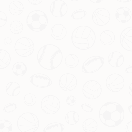
2010欧洲杯决赛：历届冠军荣耀与经典
2026-08-09
对决全解析
2010欧洲杯决赛 揭秘历届冠军球队和比赛回顾