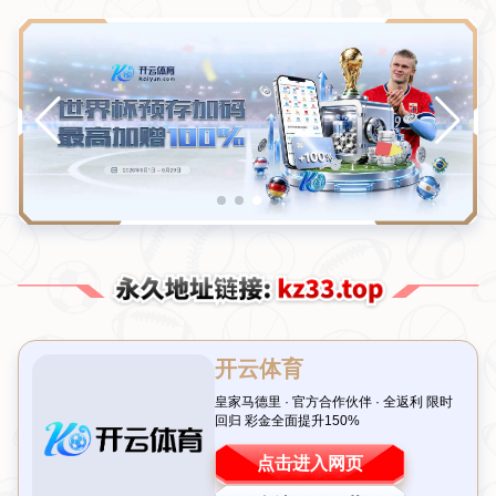
Toggl
navig
当前位置：
主页
>
新闻中心
张帅：35岁，开启真实的自我之旅
来源：星空体育APP
作者：星空体育APP
日期：2026-08-
09T00:40:02+08:00