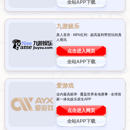
08T00:40:00+08:00
引言：输球原因究竟是运气还是实力？
在NBA赛场上，输赢往往牵动着无数球迷的心。近期，知名
篮球评论员鲍仁君的一番言论引发了热议：骑士输球可以归
咎于伤病和运气不佳，而凯尔特人（绿军）的失利则是自身
实力不足，还偏执于三分投射。这一观点直指两队失败的不
同根源，也让人们开始思考：到底是客观因素还是主观决策
导致了比赛的结果？本文将围绕这一主题，深入剖析骑士和
绿军的失利原因，探讨
伤病
、
运气
和
战术选择
在比赛中的关
键作用。
一：骑士的失利-伤病和运气的双重打击
对于克利夫兰骑士队来说，本赛季的征程并不平坦。核心球
员的频繁
伤病
成为了他们最大的绊脚石。以加兰和莫布里为
例，两人的缺阵直接削弱了球队的内外线攻防能力。在面对
强敌时，骑士的阵容深度明显不足，替补球员难以填补主力