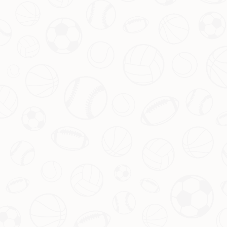
3-1逆转黑马！米兰争四悬念再起：仅差前
2026-08-08
四3分，5天后意杯冲冠
引言：米兰逆风翻盘 争四悬念再起 在意甲联赛的激烈角逐中，AC