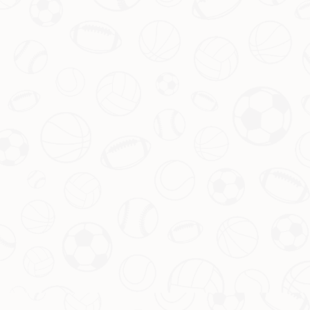
官方：拜尔斯荣膺劳伦斯年度最佳女运动
2026-08-08
员，4冠并肩小威
引言：体操女王再创辉煌，拜尔斯书写传奇