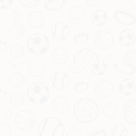
思考：如果能更灵活地调整打法，是否会避免不必要的失
利？
三：对比分析-客观因素与主观决策的较量
通过对比两队的表现，我们可以看到，骑士的输球更多受到
外部因素的影响，如不可控的
伤病问题
和偶尔的坏运气。而
绿军的失败则更多指向内部原因，尤其是教练组在战术上的
顽固以及球员临场应变能力的不足。这种区别也反映了NBA
赛场的复杂性：一支球队的状态不仅取决于球员的身体状况
和技术水平，还与教练团队的决策密不可分。
值得一提的是，无论是外部因素还是内部问题，最终决定胜
负的往往是球队如何应对这些挑战。骑士需要在有限资源下
优化轮换，而绿军则必须学会根据对手特点调整打法。只有
这样，两队才能摆脱当前的困境，重回胜利轨道。
四：如何走出困局？
对于骑士而言，解决问题的关键在于保持健康以及提升角色