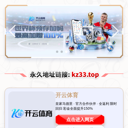
Toggl
navig
当前位置：
主页
>
新闻中心
鲍仁君：骑士输球可归咎伤病与运气，
绿军失利纯属实力不济+执着三分
来源：星空体育APP
作者：星空体育APP
日期：2026-08-