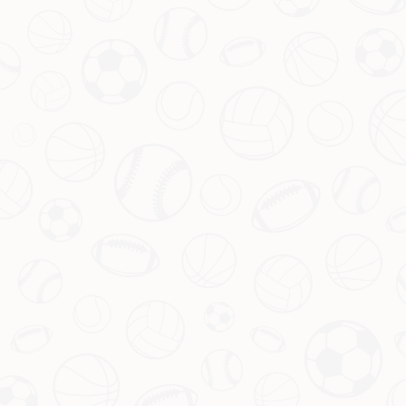
嘴硬还是自信？阿尔特塔化身‘祥林嫂’：阿
2026-08-09
森纳胜过巴黎，堪称欧洲最强
引言：阿尔特塔的“嘴硬”宣言引发热议 在最近的欧冠赛场上，阿森
纳主帅阿尔特塔的一番言论引发了广泛讨论。他在赛后表示：“我们
踢得比巴黎圣日耳曼更好，阿森纳是全欧最强的球队之一。”此言一
出，网友纷纷调侃其“嘴硬”，甚至戏称他为“祥林嫂”，频频重复自己
的观点。那么，阿尔特塔的自信究竟是底气十足，还是仅仅是一种
心理战术？本文将围绕这一主题，深入探讨阿森纳的表现与阿尔特
塔言论背后的逻辑。