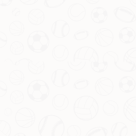
足协裁判评议第二期：周定洋红牌判罚被
2026-08-09
认定为误判
引言：一场红牌引发的争议，足协评议揭真相