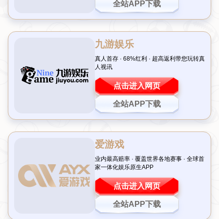
09T00:40:02+08:00
在棒球竞技的舞台上，天才选手常以惊人的表现点燃赛场激
情。而近日，大联盟迎来了一个振奋人心的瞬间：洛杉矶道
奇队明星球员马克斯-芒西，在与华盛顿国民队的一场经典
对决中，创造了令人瞩目的成绩——单场双响炮、斩获七分
打点，为球队取得胜利发挥了关键作用。这不仅是一次个人
实力的完美展示，更是一幕团队合作与意志力融合的精彩演
绎。