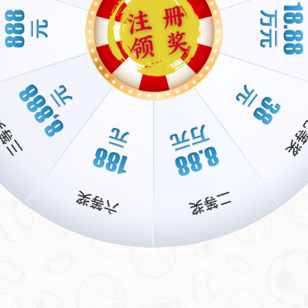
。这位费城76人队的领袖同样深受傷病困扰，但通过科学的训练
健康的前提下，发挥最大战斗力？
 lake person 来说，這段时间或许是其他年轻球员证
戴维斯本人而言，這次休养也是一次调整状态、重新审视身体管理
队的专业支持，更需要教练组在战术安排上的灵活调整。畢竟，