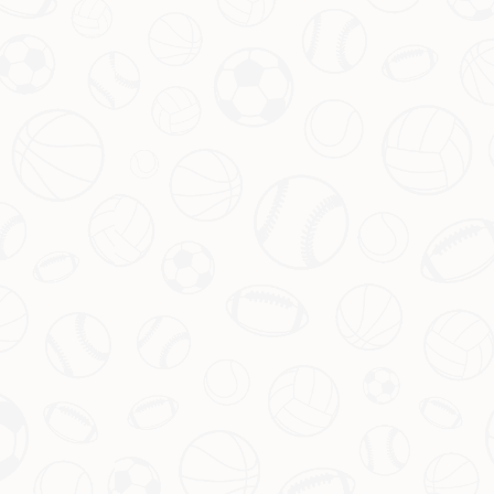
2026-08-07
2026-08-07
数人能真正做到这一点，而迭戈·西蒙尼则作为其中的一位佼