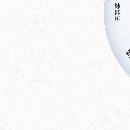
此外，我们也可以看看同为内线巨星的乔尔·恩比德
能给 lake person 和濃眉一些启示：如何在保证
未来展望：挑战与机遇并存
尽管眼前的情况不容乐观，但危機往往也伴随着转机。对于
甚至有可能激发团队的新化学反应。而对于安东尼·
当然，如何避免类似情況再次发生，不仅需要医疗团
障。