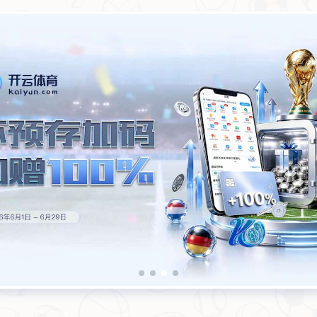
首页
关于星空体育APP