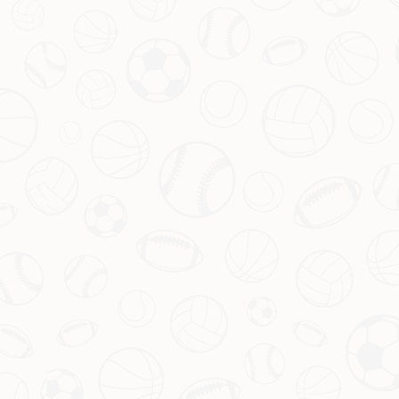
现迷人风采
引言：海港新风貌，穆斯卡特的战术魔法
瓜迪奥拉：保持积极心态，解决方
案终将到来
引言：积极心态下的战术革新之光
西蒙尼以有限资源打造高效攻势
利用有限资源并最大化团队潜力是每位教练梦寐以求的目标。然而，只有少