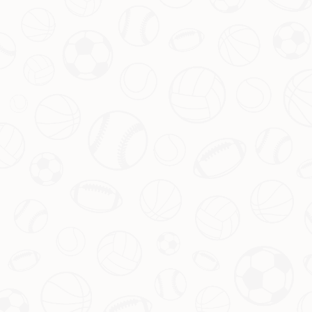
博塔弗戈教练：
在现代足球中，高效