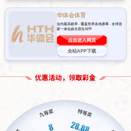
达
45%
，这无疑是对骑士防线的致命打击。而防守端，绿
军的压迫式防守让骑士的核心加兰频频失误，全场失误次数
高达
15次
，直接导致比赛节奏被彻底打乱。
这种全方位的压制，正是
卫冕冠军
实力的体现。绿军不仅仅
是赢球，更是将自己的战术理念贯彻到底，用实际行动告诉
对手：想挑战我们，先学会应对我们的强度。
二：硬仗能力，关键时刻不手软
如果说常规时间的表现是铺垫，那么关键时刻的表现就是决
定胜负的砝码。面对骑士队在第四节的疯狂反扑，绿军没有
一丝慌乱，反而越战越勇。尤其是教练组的战术调整，将防
守重心放在限制米切尔的突破上，这一决策堪称精准。最
终，米切尔在末节仅得到
6分
，完全被锁死。