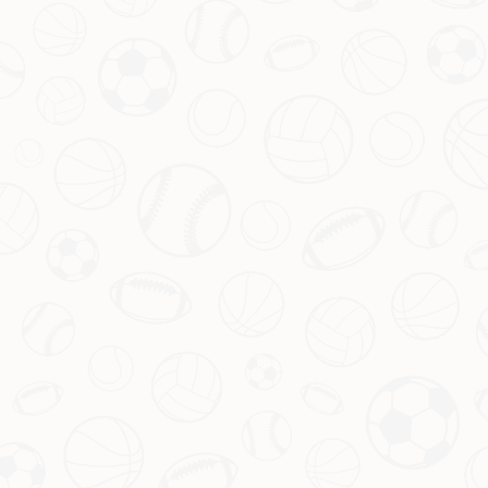
王勤伯：恩里克如何让巴黎赢
2026-08-09
得球迷的心
引言：巴黎圣日耳曼的新篇章令人期待
Copyright 2024
星空体育官网APP下载注册送彩金 -Xingkong
Sports
All Rights by
星空体育APP
.