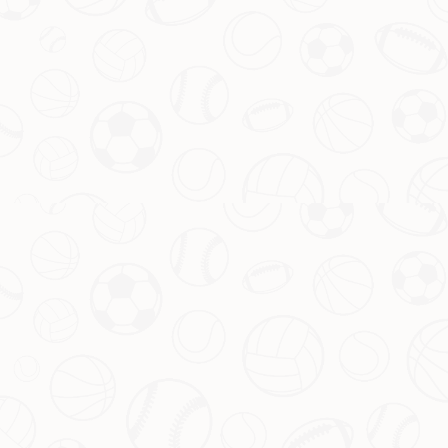
英格兰球员疑因出轨爱情岛女星，为弥补
2026-08-09
女友送豪车道歉
当涉及明星和足球的世界，八卦新闻总能吸引无数人的眼球。最
近，一则曝料震惊了体育圈与娱乐界——英格兰足球运动员因出轨
《爱情岛》女星，而选择购买豪华跑车向愤怒的正牌女友赔罪。这
个事件不仅引发粉丝们热议，更让人联想到婚姻忠诚、感情信任的
问题。那么，这名球员为何走到这步？奢侈礼物真能填补感情裂痕
吗？