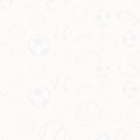
得分，似乎要掌控局面。然而，绿军迅速调整策略，通过快
速转换进攻和外线三分雨，在短短5分钟内完成了一波
15-2
的攻击高潮。这一转折点不仅击溃了 knight队的士气，也让
现场观众见证了什么是真正的
冠军强度
。
值得一提的是，替补球员霍福德在此阶段发挥了关键作用，
他的篮板保护和二次进攻为球队争取了宝贵的机会。这也说
明，綠軍的板凳深度同样是他们称霸联盟的重要武器。
四：心态碾压，心理优势无可比拟
除了技战术层面的领先，綠軍在心理层面也完全占据上风。
作为一支多次经历总决赛洗礼的队伍，他们面对压力时的从
容态度，是年轻球队难以企及的。反观 knight队，尽管拥有
天赋异禀的球员，但在与衛冕冠軍的对决中明显露出慌张情
绪，尤其是在比分被拉开后，球员之间的配合开始出现裂
痕。
這種心理上的差距，或许正是綠軍能够持續“給對手上課”的
根本原因。他們不僅是在比賽中擊敗對手，更是在精神層面