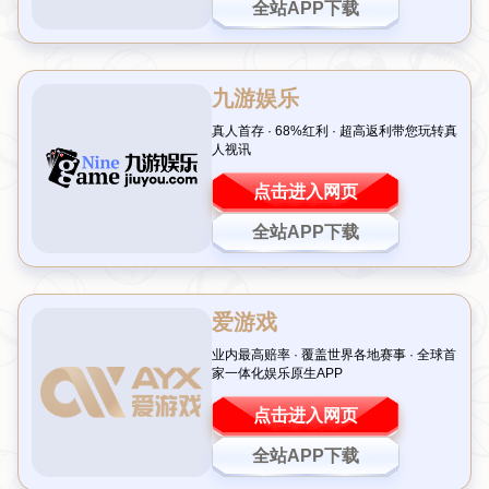
09T00:40:02+08:00
前言：绿军展现冠军风范，骑士难以招架
在NBA的赛场上，有些比赛不仅仅是胜负之争，更是一堂生
动的“教学课”。当波士顿凯尔特人队（以下简称绿军）对阵
克利夫兰骑士队时，绿军用他们的冠军强度和硬仗能力，狠
狠地给对手上了一课。作为卫冕冠军，绿军不仅在技术层面
碾压，更在精神层面展现出无与伦比的韧性。究竟是怎样的
表现，让这场对决成为了一场教科书式的较量？让我们一起
深入剖析，探寻
卫冕冠军
如何以压倒性的姿态，打出令人叹
服的比赛。
一：攻防一体，绿军全方位压制
在与骑士队的交锋中，绿军展现了何为真正的
攻防一体
。进
攻端，他们依靠团队配合和精准投射不断撕裂对手防线，尤
其是核心球员塔图姆和布朗的出色发挥，简直让骑士队毫无
还手之力。数据显示，塔图姆在关键时刻的三分球命中率高