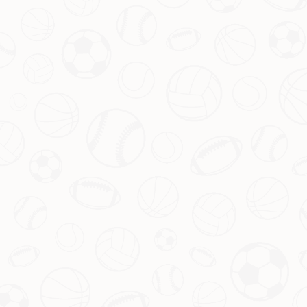
罗马诺：曼联认可万比萨卡表现，续约谈
2026-08-09
判暂无实质进展
罗马诺：曼联对万比萨卡很满意但续约目前还没具体进展