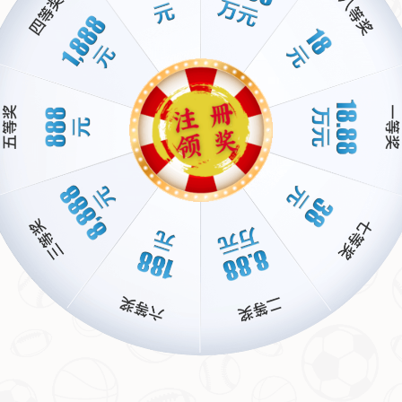
案例分析：VAR过度干预的具体影响
以近期一场热刺对阵强敌的比赛为例，在一次关键的越位判
罚中，现场主裁并未第一时间做出明确决定，而是等待了长
达两分钟的VAR回放。最终，虽然判罚结果正确，但比赛节
奏已被完全打断，球员和球迷的情绪也受到影响。热刺主帅
在赛后表示：
“如果每次细微动作都要靠VAR来定夺，那主
裁的作用何在？”
类似的案例并不少见。
VAR技术的初衷是为了辅助而非取
代
，但在实际操作中，许多 referee 似乎更愿意将棘手的决
定交给技术，而非自己承担责任。这种趋势不仅让比赛变得