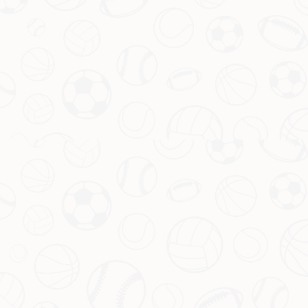
[流言板]CBA总决赛预热视频：蓄势待
2026-08-09
发，赛场决胜负！
引言：总决赛热血来袭，你准备好了吗