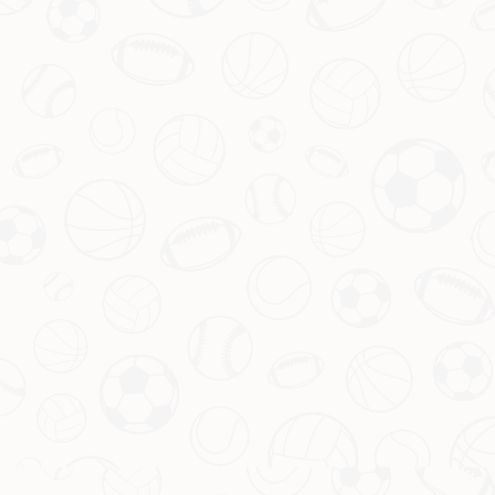
科瓦西奇有望创历史：若曼城问鼎世俱
2026-08-07
杯，将成首位三队夺冠球员
若曼城夺得世俱杯-科瓦西奇将成首位随3队赢得世俱杯的球员 引
言：历史性时刻即将到来 足球世界总是充满惊喜与纪录，而今，一
位球员正站在创造历史的边缘。如果曼城在本届世俱杯中成功捧
杯，科瓦西奇将成为首