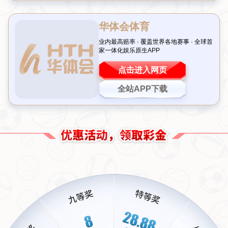
例如，足协近年来大力推动的校园足球计划，已经让更多孩
子接触到专业训练，而中超联赛也在吸引更多国际球星和教
练加入，提升了整体竞技水平。范志毅或许正是看到了这些
变化，才敢于放出“
十年内进世界杯
”的豪言。
二、中国足球的短板与突破口何在？
尽管进步明显，但要实现“
进军世界杯
”的目标，中国足球仍
有许多问题亟待解决。首当其冲的就是球员的基本功和战术
意识不足。相比日韩等亚洲强队，中国球员在技术细节和比
赛阅读能力上仍有差距。此外，国家队的凝聚力和临场发挥
也常常令人担忧。
然而，短板也意味着改进的空间。以日本为例，20年前他们
的足球水平并不突出，但通过持续的青训投入和技术革新，
日本队已成为世界杯常客。中国若能在政策支持下，坚持走
科学化、系统化的发展道路，未尝不能复制这样的成功。
三、十年目标：现实还是梦想？
“
十年进世界杯
”，听起来有些遥远，但并非完全没有可能。
如果以2022年为起点，2032年将是关键节点。在这期间，
中国需要至少培养出一批能够在国际赛场站稳脚跟的核心球