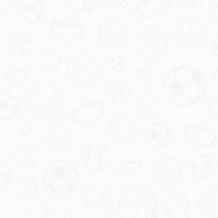
下一篇：雷霆主场再战，新版哈登成关键，两人心思微妙
相关文章