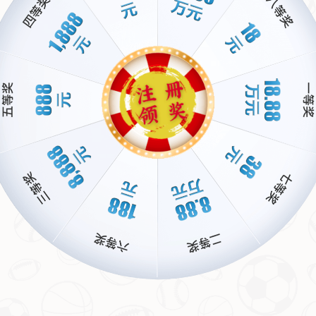
健，但在面对高强度对抗时显得有些捉襟见肘。尤其是在中
场核心逐渐老化、年轻球员未能完全接班的情况下，皇马的
比赛往往缺乏足够的创造力。以最近几场比赛为例，对手稍
有针对性布置，皇马便很难打开局面。更令人担忧的是，球
队似乎没有明确的更新计划，仿佛在舒适区里“原地打转”。
这种状态与
巴萨在进化
形成了强烈的对比，也让球迷开始担
忧银河战舰的前景。
案例分析：冠军赛中的细节差异
让我们回到弗利克服得第一冠的那场比赛，通过一些细节或
许能更清晰地看到两队的不同轨迹。在这场比赛中，巴萨的
高位逼抢让对手几乎无法顺利出球，而他们的快速转换进攻
频频制造威胁。相比之下，皇马在类似场景下的表现则显得
被动，即便有几次精彩的反击，但整体节奏始终无法提起
来。这种差距不仅仅是战术层面的，更反映了两队目前的心
态与准备。显然，
弗利克服得第一冠
绝非偶然，而是巴萨整
体提升的结果。