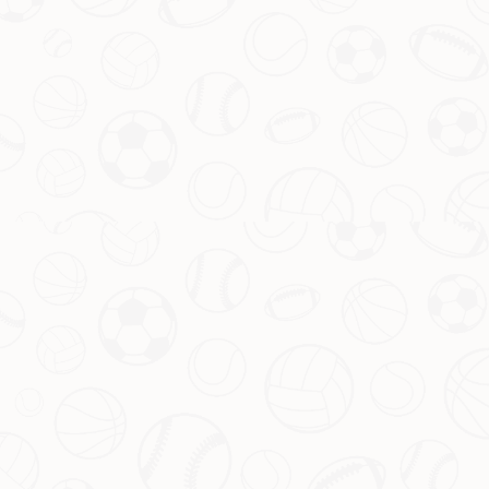
响？本文将为您带来最新解读。
瓜迪奥拉：球队仍需努力，尚未恢
2026-08-07
复巅峰状态