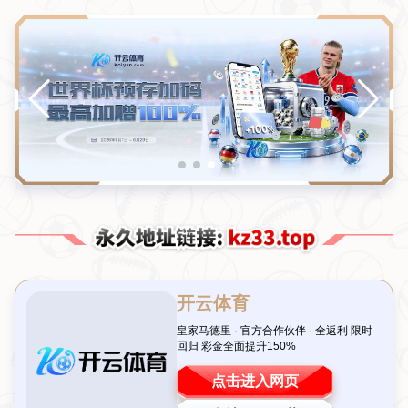
Toggl
navig
当前位置：
主页
>
新闻中心
弗利克开局夺冠，巴萨稳步前行，皇马
陷入停滞
来源：星空体育APP
作者：星空体育APP
日期：2026-08-