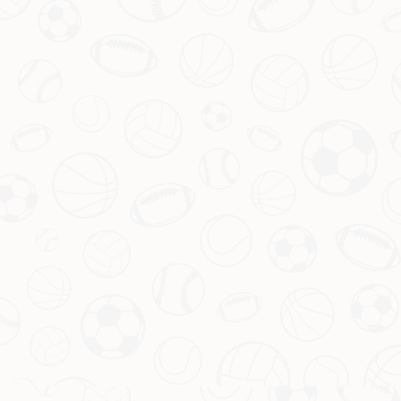
游戏网站平台推荐：
IM体育官方平台-app下载 IM Sports
上一篇：前利物浦球员：小贝林加盟多特是双赢选择
下一篇：世俱杯风光难再？揭幕战门票滞销，小组赛热度低
迷
相关文章