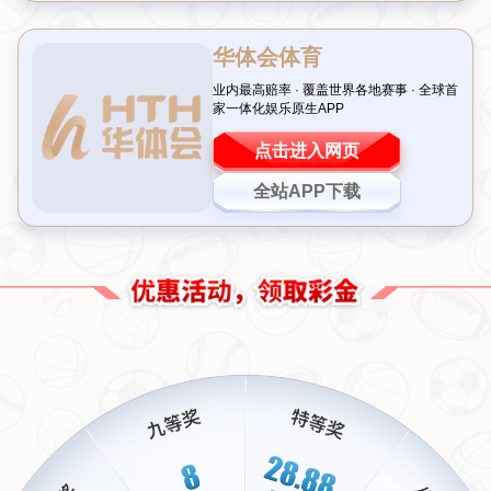
决定是否进行大规模引援，不仅仅基于现有阵容，还需全面
评估赛季中的情况和未来需求。随着本赛季进程的发展，枪
手面临着日益复杂的问题，其中包括伤病困扰、核心位置人
员不足及其他球队斗争激烈带来的压力。
因此，下月采取更为主动和急切的方法进入市场，对于他们