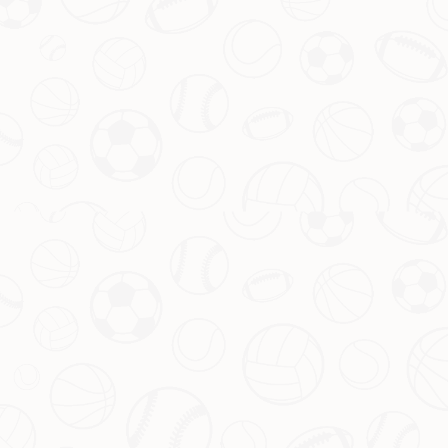
此成为每个关注热点体育事件人士心头爱可谓顺理成章！
网站导航：
星空娱乐官网-星空体育APP下载 Xingkong
Sports
上一篇：脏活累活我扛！周琦全面发挥：护筐+前场篮板，9
中6砍下13分13板3助2帽
下一篇：NBA版块4月28日至5月6日违规行为处理结果公告
相关文章