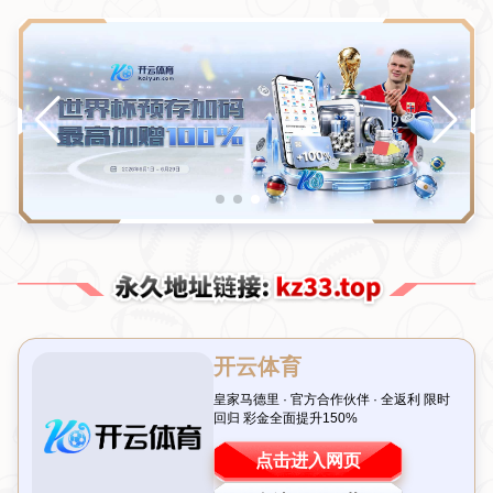
Toggl
navig
当前位置：
主页
>
新闻中心
阿森纳重启哈托转会商谈，枪手或迎下
月引援高潮！
来源：星空体育APP
作者：星空体育APP
日期：2026-08-