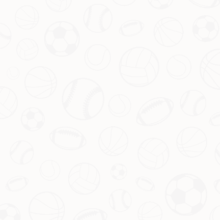
心弦的一瞬。在这激动人心的一战中，俄克拉荷马城雷霆和印第安
纳步行者，这两支球队用卓越表现和强韧意志成功将比赛推向历史
高光。这样一场堪称经典之作，不仅为NBA增添了精彩，更成为篮
球爱好者津津乐道的话题。