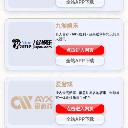
08T00:40:00+08:00
在足球史上，记录和成就总能激励年轻的球员去突破自我。
而近日西甲豪门皇家马德里迎来一位初露锋芒的新星——贡
萨洛，他成为了继优秀射手何塞卢之后
第一位在皇马前两次
首发比赛中均参与进球的年轻新秀。这无疑让他倍受关注，
也令无数人看到了他的潜力。
谁是贡萨洛？为何这个名字近期频繁出现在各大媒体头条？
这篇文章将从皇马历史、数据表现到战术分析，为大家讲述
这名少年横空出世背后的意义。
刚加入球队便夺目：能力与机会完美结合
皇家马德里作为全球知名俱乐部，是每个职业球员梦想效力
之地。然而，在这样的豪门，要想快速占据主力位置并做出
成绩绝非易事。许多新人很可能因为经验不足或竞争压力而
错失良机，而年仅20岁的贡萨洛却用惊艳表现成功抓住了命
运馈赠给他的闪光时刻。