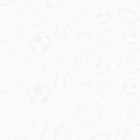
[流言板]止步半决赛，亚马尔错失刷新欧冠
2026-08-08
最年轻决赛出场冠军纪录的机会
在足球的世界里，天才总是令人瞩目，尤其是像拉明·亚马尔
（Lamine Yamal）这样年仅16岁的巴塞罗那新星。他的每一次触
球、每一次突破都让人惊叹，仿佛预示着下一个梅西的诞生。然
而，在2023-2024赛季欧冠半决赛中，巴塞罗那止步四强，亚马尔
也因此错失了成为最年轻欧冠决赛登场球员的机会。这一事件不仅
让球迷扼腕叹息，也让人们开始思考，年轻的他是否承载了过多的
期待？本文将围绕这一主题，深入探讨亚马尔的表现、纪录的意义
以及未来的可能性。