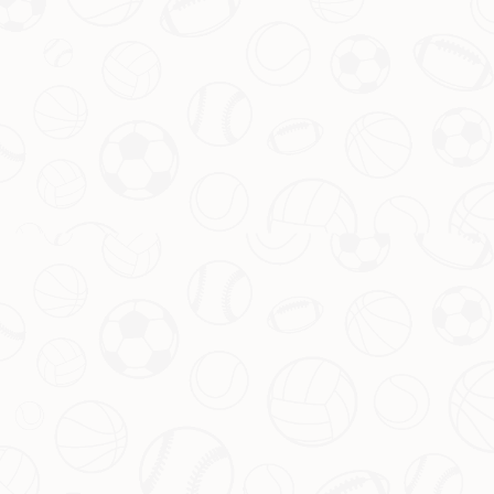
综合而言，如果你是一名普通观众，对应寻找未来焦点准备
挖掘情况相关素材以及推测预测基准事件延续期间公布报告
讯息更新自然帮助形成思路判断定义持续变化界限关系至关
重要
热门网站：
开元棋牌官方网站-模拟器APP下载试玩
Kaiyuan Chess Gaming
上一篇：莱因克尔评金球奖：登贝莱大热，多纳鲁马备受关
注
下一篇：全队力挺韦少！马龙赞其厌恶失败，约基奇：篮球
本该如此