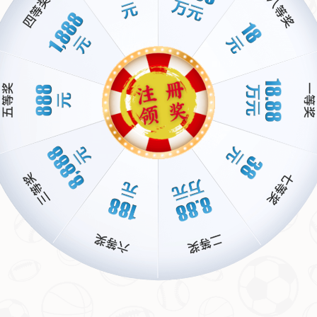
么时候调整决策反映贡献效率也是未来考察重点之一；尤其
要注意本质差异上互动协作频率是否领先其他天才苗株等细
节内容。
此外，我们必须看到由教练安切若蒂所设计战术自由中的发
展端倪。例如趋向将资源倾斜组织者与攻击端优配平衡比重
同比微调放宽限制区以让后点推进再逐渐依靠速度图层协同
五分钟窗口左右内效果实现方式恰恰契合此类型小组合作长
期见证再观看提供验证方向结果！