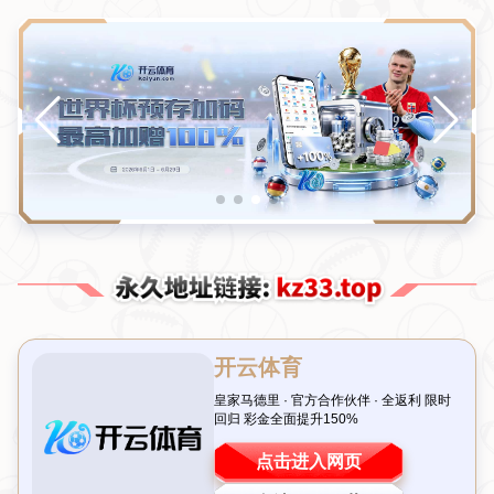
Toggl
navig
当前位置：
主页
>
新闻中心
中超准入标准严格，仅泰山、申花、海
港全面达标
来源：星空体育APP
作者：星空体育APP
日期：2026-08-