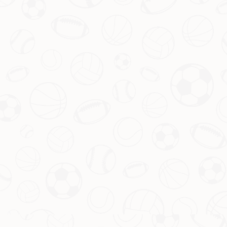
2018年俄罗斯世界
2026-08-07
杯战绩一览
2018年俄罗斯世界杯成绩表解析