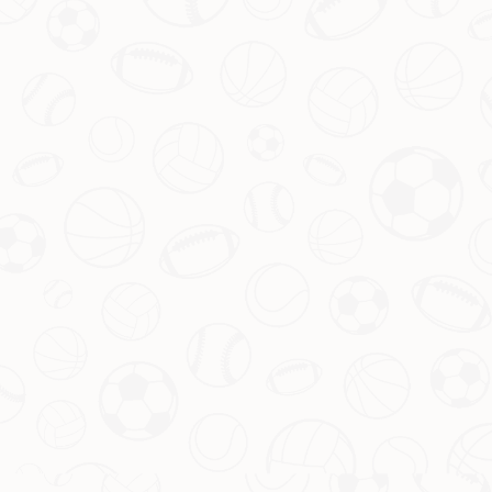
要求，但这并不意味着其他队伍没有机会。随着足协政策的
进一步完善以及外部环境的改善，相信会有更多club 通过调
整自身结构、解决遗留问题，逐步迈过这一门槛。而对于广
大球迷来说，看到联赛整体水平的提升，显然比关注少数强
队的表现更有意义。
精选资源：
问鼎娱乐APP下载-网页版登录地址入口
Wending Entertainment
上一篇：斯诺克世锦赛32强战：塞尔比首阶段险胜沃拉斯顿
5-4
下一篇：斯基拉：佛罗伦萨欲趁蒙扎降级压价收购科尔帕尼
相关文章