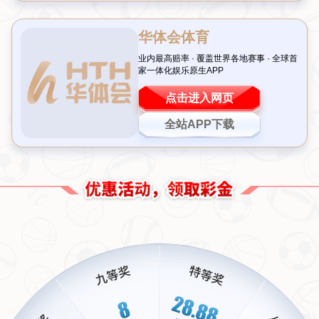
然而，现实情况是，许多球队在资金链、债务问题上频频
“触礁”。相比之下，山东泰山、上海申花和上海海港之所以
能脱颖而出，与其长期稳定的管理和投入密不可分。