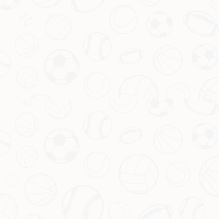
后，申花主教练斯卢茨基在接受采访时表示，球员们表现得非常出
色，并直言在次回合比赛中还要与川崎“掰手腕”。这一番话不仅展现
了他对球队的信心，也点燃了球迷对下一场比赛的期待。本文将围
绕斯卢茨基的战术理念和球队表现展开讨论，解析申花如何在强敌
面前展现竞争力，以及次回合可能带来的惊喜。