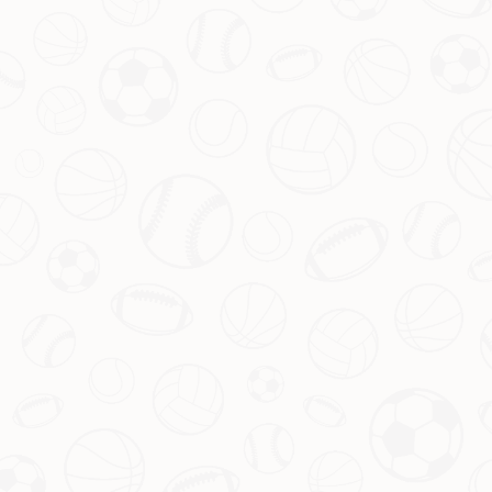
斯卢茨基：球员发挥出色，次回合期待再
2026-08-07
战川崎正面较量
引言：斯卢茨基的斗志与球队的潜力点燃期待 在最近的一场亚冠联
赛中，上海申花与日本劲旅川崎前锋的对决引发了广泛关注。赛