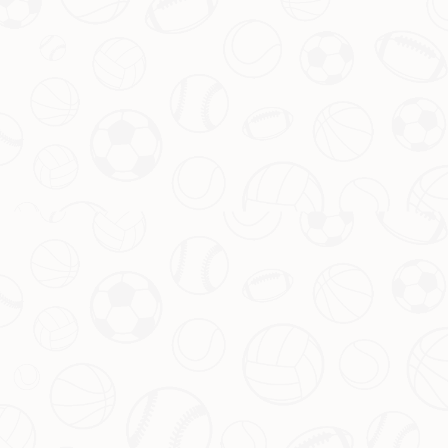
的得分责任，以弥补内线火力的不足。此外，通过加强团队
配合和快速轮转，或许能在一定程度上缓解压力。
值得一提的是，这次伤病也提醒了管理层一个重要问题：如
何在未来减少对单一球星的过度依赖。毕竟，像这样的突发
情况并非首次发生，若不提前做好预案，后果可能更加严
重。
结语前的思考：伤病是挑战也是机遇
对于任何一支志在争冠的队伍来说，主力球员的健康都是重
中之重。此次
恩比德鼻窦骨折
的消息无疑让球迷们感到失
望，但从另一个角度看，这也是检验
费城76人
整体实力的
时刻。如果其他队员能够在此时挺身而出，未尝不是一次宝
贵的成长机会。而对于我们这些关注赛事的观众而言，也只
能默默祈祷这位超级巨星早日康复，重返赛场，继续带领球
队冲击更高的目标。
站点推荐：
PG电子游戏APP下载-PG模拟器在线试玩
Virtual PG