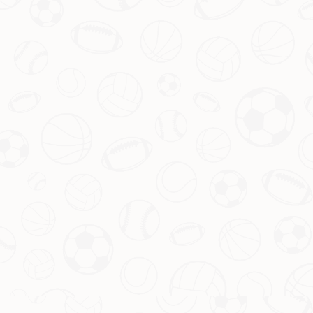
贾德松视频告别泰山：每一刻回忆
2026-08-09
都弥足珍贵
引言：一段深情告别引发球迷共鸣