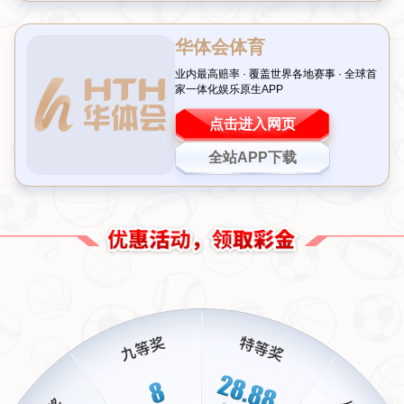
76人势头受阻：团队依赖症显现
近几场比赛，
费城76人
展现出了强大的团队协作能力，尤
其是在进攻端和防守端的平衡上取得了显著进步。然而，这
种良好的势头很大程度上依赖于
恩比德
在内线的统治力。
他不仅是球队的得分王，更是防守端的中流砥柱。据统计，
本赛季至今，他场均能贡献接近30分和10个篮板，这样的
数据几乎无人可替。一旦他因伤缺阵，其他球员能否站出来
填补空缺，成为了摆在教练组面前的一道难题。
以之前的比赛为例，当
恩比德
因其他原因短暂缺席时，76
人的战绩明显下滑，尤其是在面对强队时，往往显得力不从
心。这也暴露出一个问题：尽管哈登等球星的存在为球队提
供了外线火力，但内线的攻防体系几乎完全围绕着这位全明
星中锋展开。如今，随着他的
鼻窦骨折
确诊，短期内的调
整和适应将成为关键。