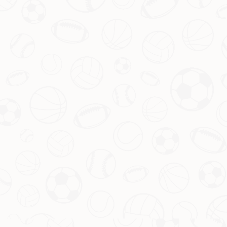
上一篇：斯基拉：米兰与扎卡达成3+1合同协议，本周将与
药厂展开谈判
下一篇：曼联标价6000万出售霍伊伦德，尤文将其列为引
援首选，拉爵否决锋线交换
相关文章