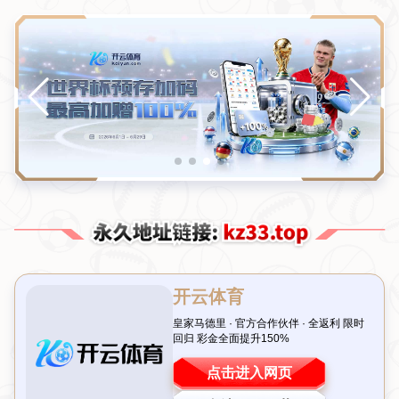
Toggl
navig
当前位置：
主页
>
新闻中心
恩比德再受伤！鼻窦骨折打断76人连胜
势头
来源：星空体育APP
作者：星空体育APP
日期：2026-08-