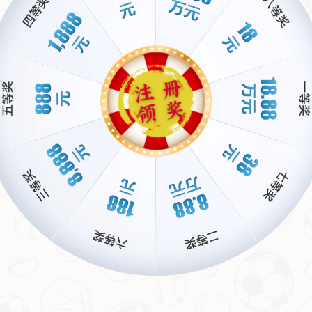
如何应对危机：替补与战术调整成焦点
面对这一突发状况，
费城76人
需要迅速做出反应。首先，
在人员安排上，主教练里弗斯可能会增加替补中锋的使用时
间，例如蒙特雷斯·哈雷尔或许会得到更多机会。虽然他在
身高和全面性上无法完全替代
恩比德
，但至少可以在篮下提
供一定的对抗能力。其次，外线球员如马克西需要承担更多