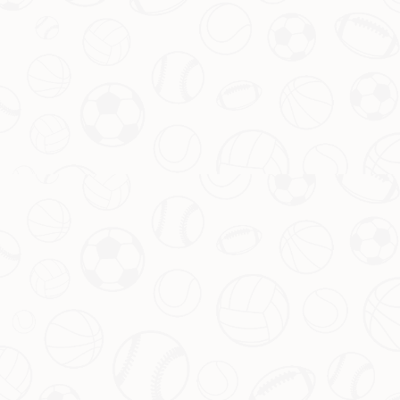
快讯：泰勒与墨菲激烈交锋，关于赵心童
2026-08-09
知名度问题观点对立
在台球界，球员之间的观点碰撞总是能引发广泛关注。近日，知名
评论员泰勒与名将墨菲就中国台球新星赵心童的知名度问题展开了
一场激烈的争执。泰勒直言赵心童在国际舞台上的影响力有限，而
墨菲则针锋相对，力挺这位年轻选手。这场讨论不仅点燃了球迷的
热情，也让我们重新审视赵心童的职业成就与未来潜力。究竟谁的