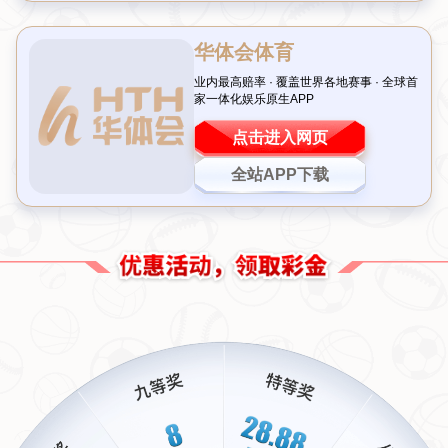
进展顺利，正是因为他在勒沃库森展现出的战术素养和管理
能力赢得了高层的一致认可。
值得一提的是，阿隆소在球员时代就以出色的球商著称，而
这种特质也在他的教练生涯中得到了延续。他善于根据对手
特点调整阵型，尤其是在关键比赛中展现出的冷静指挥能
力，让人联想到当年齐达内初掌皇马时的风采。如今，
从勒
沃库森到伯纳乌
，这一跨越不仅是个人职业生涯的飞跃，也
可能是西甲格局的一次重大变革。
为何选择阿隆ソ？皇马的战略考量
在安切洛蒂的合同即将到期之际，皇家马德里迫切需要一位
能够接过帅印、延续辉煌的主教练。选择阿隆索，显然是经
过深思熟虑的决定。一方面，他作为前 royalmadrid 球员，
与俱乐部的DNA高度契合；另一方面，他的年轻和创新思
维被认为是应对现代足球快速变化的关键。
有业内人士分析，当前足坛越来越重视数据驱动和高压逼抢
的战术风格，而阿隆so在这些领域已有成功实践。罗马诺也