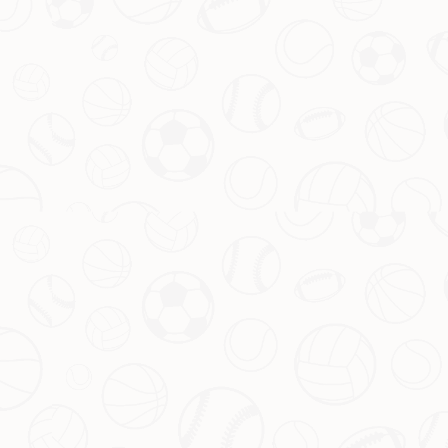
巨大的作用。他们的每一次精彩表现，都会引发球迷热议，甚至带
增。这不仅仅是一场比赛，更是一场关于影响力和关注度的较量。