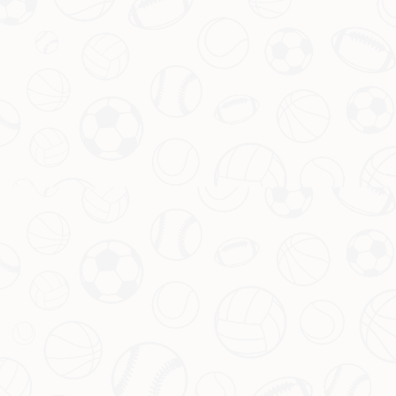
四、市场与粉丝效应：球星背后的商业价值
除了赛场上的贡献，NBA超级球星还在场外发挥着
和库里的半决赛对决，直接让相关直播平台的流量暴
也让“明星效应”成为联赛发展的重要推动力。