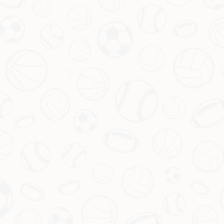
2026-08-08
近期，对阵韩国U22的比赛中，主教练安东尼奥展现了令人瞩
队的信任，也为球迷带来了更多期待。本文将深入探讨这场比
2026-08-08
克的带领下，迎来了一场意义非凡的胜利，拿下了他执教以来
场简单的胜负，更是两支豪门俱乐部发展轨迹的缩影。今天，