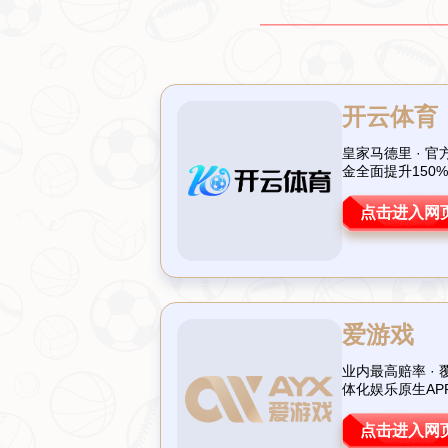
当前位置：
主页
>
新闻中心
【洞察】NBA杯半决赛：
来源：星空体育APP
作者：星空体育APP
日期：2026-0
引言：超级球星如何定义比赛的胜负天平
在篮球的世界里，超级球星往往是决定比赛走向的关
是对球队士气的带动，他们的价值在赛场上得到了淋
一、关键时刻的统治力：球星的天赋与担当
在NBA杯半决赛中，超级球星们展现了何为“关键先
局。数据不会说谎，詹姆斯在那场比赛中砍下
35分1