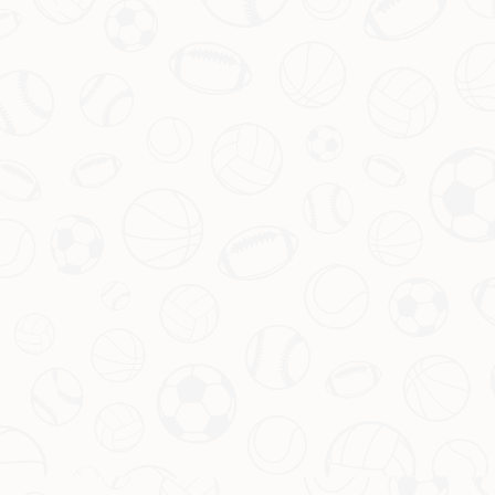
信品牌的力量
霸主地位！
战9捷未尝败绩
一步，国米逆转的可能性如何？
，拜仁慕尼黑的核心球员穆勒在接受采访时表示，球队距离冠军又近了一
尤其是对阵国际米兰（国米）的关键战。面对强大的对手，拜仁能否实现
术调整以及翻盘的可能性，为球迷带来清晰的分析。