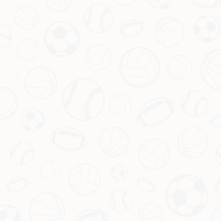
安东尼奥谈对韩
引言：战术调整背后
目的策略转变，同时
赛中的战术变化，以
弗利克开局夺冠
引言：新帅带来新气
的第一座冠军奖杯。
我们就来聊聊弗利克的