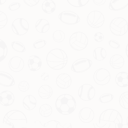
2026-08-08
步。这番话不仅点燃了球迷的热情，也让人不禁联想到拜仁在
逆转，翻盘国米的前景究竟如何？本文将围绕这一主题，深入