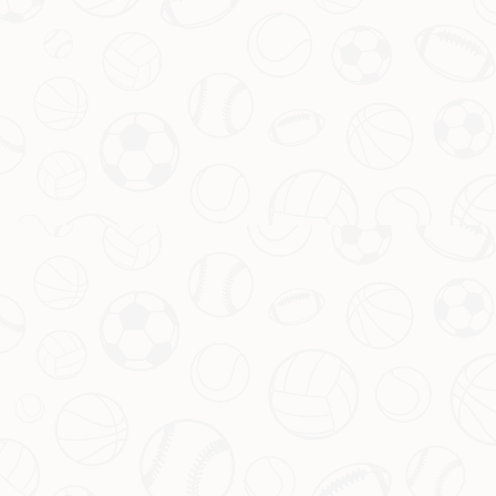
湖人失利危机加剧！勇士森林狼紧追不
2026-08-09
舍，西部前六席位岌岌可危？
引言：湖人危机四伏 前六席位岌岌可危 在NBA常规赛的激烈角逐
中，洛杉矶湖人队近期状态起伏不定，接连惜败让球迷心头一紧。
与此同时，身后金州勇士和明尼苏达森林狼等队伍正以迅猛之势追
赶，湖人西部前六的位置似乎不再稳固。如果无法及时调整，跌出
附加赛直通区将成为现实威胁。本文将深入分析湖人当前困境，探
讨他们面临的挑战以及可能的解决之道。