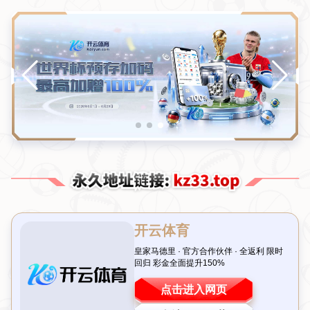
Toggl
navig
当前位置：
主页
>
新闻中心
足坛传奇贝肯鲍尔逝世：辉煌职业生涯
荣誉回顾
来源：星空体育APP
作者：星空体育APP
日期：2026-08-