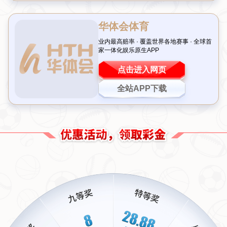
则以精准的传球和冷静的临场表现赢得关注。他们的入选无
疑是教练组对未来的一种布局，旨在通过新鲜血液提升球队
的活力与创造力。