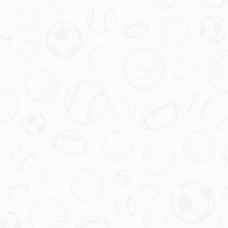
上一篇：曼联调整策略：全力避免错失“下一个17岁哈兰德
下一篇：1982年世界杯：谁夺得了最终的荣耀？
相关文章