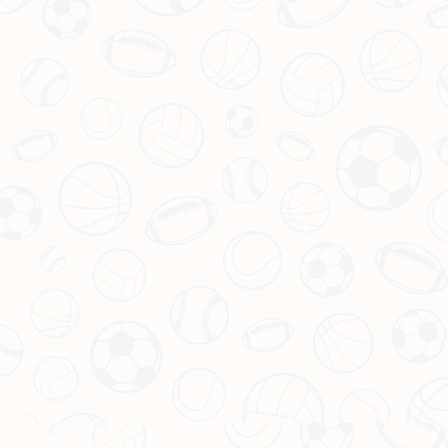
世俱杯风光难再？揭幕战门票滞销，小组
2026-08-08
赛热度低迷
在国际足球赛事中，世俱杯一直被寄予厚望，承载着球迷对顶尖俱
乐部竞技的无限期待。然而，有关2023年或之后举办的某届世俱
杯，却传出了“揭幕战门票低价甩卖、小组赛关注度惨淡”的消息，这
背后到底是什么原因呢？曾经辉煌一时的赛事是否真的正在滑向“大
泡沫”？本文将详解这一现象，并分析潜在问题与解决方向。