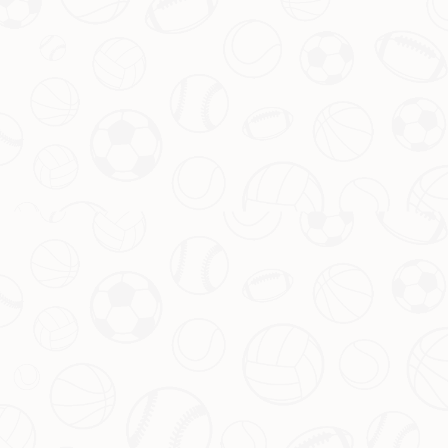
们对他们在
国足最新一期名单
中的发挥充满好奇。毕竟，从
青年队到成年国家队是一个巨大的跨越，他们能否适应高强
度的对抗和战术要求，仍需时间检验。
三、年轻化背后的挑战与机遇
虽然引入新人令人振奋，但不可否认的是，
国足新血液
的融
入也伴随着不小的挑战。首先是经验不足的问题，这些小将
在面对亚洲强队时可能显得有些“嫩”，心理素质和技术稳定
性都待提升。其次，如何平衡老将与新人的比例，也是教练
组需要权衡的关键。若过于依赖年轻人，可能导致队伍整体
竞争力下降；而若忽视新人的培养，又会错失发展的良机。
然而，挑战往往与机遇并存。当前正值世界杯预选赛的关键
阶段，若能在实战中给予这些年轻人更多机会，他们或许能
带来意想不到的惊喜。历史上，不乏通过大赛磨砺迅速成长
的案例，比如早年的一些亚洲球星，正是在关键战役中完成
了蜕变。今天的刘诚宇和王钰栋，能否复制这样的奇迹？答
案或许就在接下来的集训与比赛中。