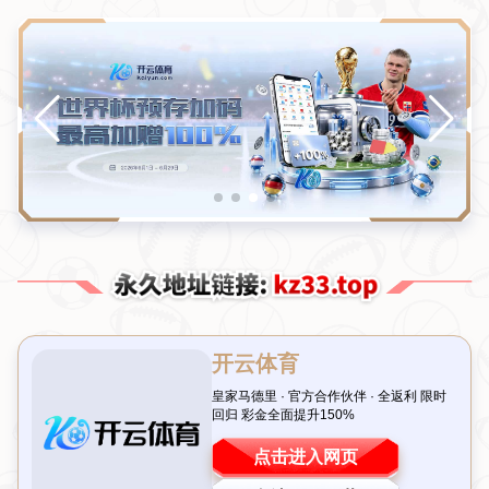
Toggl
navig
当前位置：
主页
>
新闻中心
国足新一期大名单：刘诚宇、王钰栋等
年轻新星崭露头角
来源：星空体育APP
作者：星空体育APP
日期：2026-08-